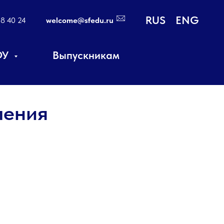
RUS
ENG
18 40 24
welcome@sfedu.ru
ФУ
Выпускникам
ления