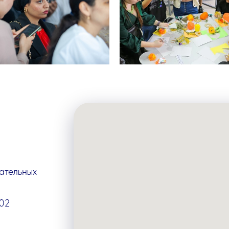
ательных
202