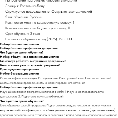
Направление подготовки: Мировая экономика
Локация: Ростов-на-Дону
Структурное подразделение: Факультет экономический
Язык обучения: Русский
Количество мест на коммерческую основу: 1
Количество мест на бюджетную основу: 0
Срок обучения: 3 года
Стоимость обучения в год (2025): 198 000
Набор базовых дисциплин
Набор базовых профильных дисциплин
Что будет во время обучения?
Набор общеуниверситетских дисциплин
Где смогут работать выпускники программы?
Кого и зачем учат по данной программе?
Преимущества программы
Набор базовых дисциплин
История и философия науки, История науки, Иностранный язык, Педагогика высшей
школы, Методики профессионально-ориентированного обучения
Набор базовых профильных дисциплин
Научный компонент программы включает в себя: 1. Научно-исследовательскую
деятельность 2. Подготовку научных публикаций
Что будет во время обучения?
Цель образовательной программы: Подготовка исследовательских и педагогических
кадров высшей квалификации, способных решать: - концептуальные (фундаментальные)
проблемы региональных и отраслевых экономик с использованием современных методов