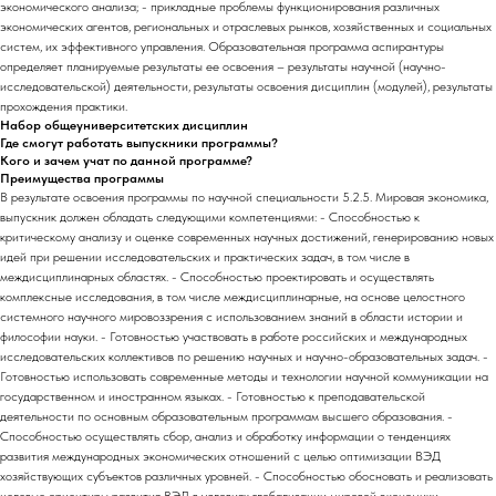
экономического анализа; - прикладные проблемы функционирования различных
экономических агентов, региональных и отраслевых рынков, хозяйственных и социальных
систем, их эффективного управления. Образовательная программа аспирантуры
определяет планируемые результаты ее освоения – результаты научной (научно-
исследовательской) деятельности, результаты освоения дисциплин (модулей), результаты
прохождения практики.
Набор общеуниверситетских дисциплин
Где смогут работать выпускники программы?
Кого и зачем учат по данной программе?
Преимущества программы
В результате освоения программы по научной специальности 5.2.5. Мировая экономика,
выпускник должен обладать следующими компетенциями: - Способностью к
критическому анализу и оценке современных научных достижений, генерированию новых
идей при решении исследовательских и практических задач, в том числе в
междисциплинарных областях. - Способностью проектировать и осуществлять
комплексные исследования, в том числе междисциплинарные, на основе целостного
системного научного мировоззрения с использованием знаний в области истории и
философии науки. - Готовностью участвовать в работе российских и международных
исследовательских коллективов по решению научных и научно-образовательных задач. -
Готовностью использовать современные методы и технологии научной коммуникации на
государственном и иностранном языках. - Готовностью к преподавательской
деятельности по основным образовательным программам высшего образования. -
Способностью осуществлять сбор, анализ и обработку информации о тенденциях
развития международных экономических отношений с целью оптимизации ВЭД
хозяйствующих субъектов различных уровней. - Способностью обосновать и реализовать