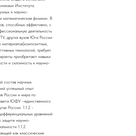
скниками Института
учных и научно-
и математическая физика». В
в, способных эффективно, с
офессиональную деятельность
ГТУ, других вузов Юга России
х материалов(композитных,
ттивных технологий, требует
пиранты приобретают навыки
ости и склонность к научно-
й состав научных
тний успешный опыт
ов России и мира по
 совета ЮФУ –единственного
х России. 1.1.2 -
 дифференциальных уравнений
к защите научно-
льности 1.1.2.
тающей как классические