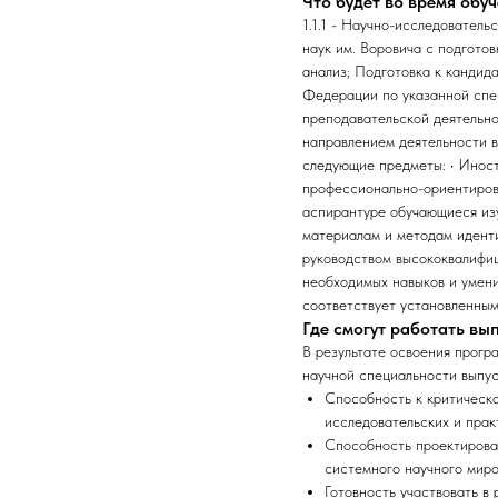
Что будет во время обу
1.1.1 - Научно-исследовател
наук им. Воровича с подгото
анализ; Подготовка к кандид
Федерации по указанной спец
преподавательской деятельно
направлением деятельности в
следующие предметы: • Иност
профессионально-ориентирова
аспирантуре обучающиеся из
материалам и методам иденти
руководством высококвалифиц
необходимых навыков и умен
соответствует установленным
Где смогут работать в
В результате освоения прогр
научной специальности выпу
Способность к критическ
исследовательских и прак
Способность проектироват
системного научного миро
Готовность участвовать в