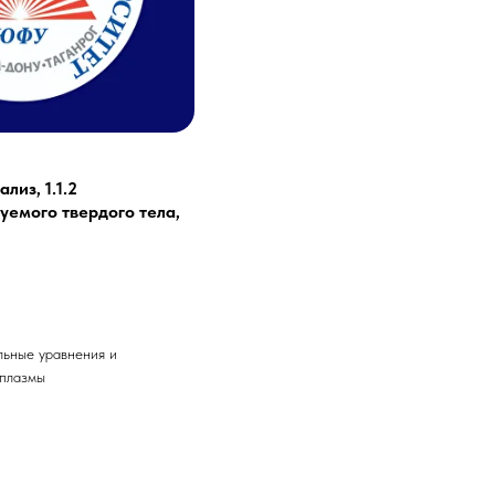
из, 1.1.2
емого твердого тела,
льные уравнения и
 плазмы