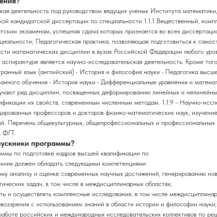
чения?
ьская деятельность под руководством ведущих ученых Института математики
вкой кандидатской диссертации по специальности 1.1.1 Вещественный, ком
атским экзаменам, успешная сдача которых признается во всех диссертац
иальности; Педагогическая практика, позволяющая подготовиться к самос
сти математических дисциплин в вузах Российской Федерации любого уровн
 аспирантуре является научно-исследовательская деятельность. Кроме тог
ранный язык (английский) • История и философия науки • Педагогика высш
нного обучения • История науки • Дифференциальные уравнения и математи
учают ряд дисциплин, посвященных деформированию линейных и нелинейных
фикации их свойств, современным численным методам. 1.1.9 - Научно-иссл
ированных профессоров и докторов физико-математических наук, изучение
ий. Перечень общекультурных, общепрофессиональных и профессиональных
 ФГТ.
ыпускники программы?
аммы по подготовке кадров высшей квалификации по
скник должен обладать следующими компетенциями:
ому анализу и оценке современных научных достижений, генерированию но
тических задач, в том числе в междисциплинарных областях;
ь и осуществлять комплексные исследования, в том числе междисциплинар
воззрения с использованием знаний в области истории и философии науки;
 работе российских и международных исследовательских коллективов по ре