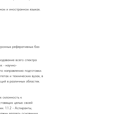
ном и иностранном языках.
тронных реферативных баз
еподавание всего спектра
: • научно-
 по направлению подготовки.
тетах и технических вузах, в
ций в различных областях.
х склонность к
 ставящих целью своей
. 1.1.2 - Аспиранты,
олжны владеть основными