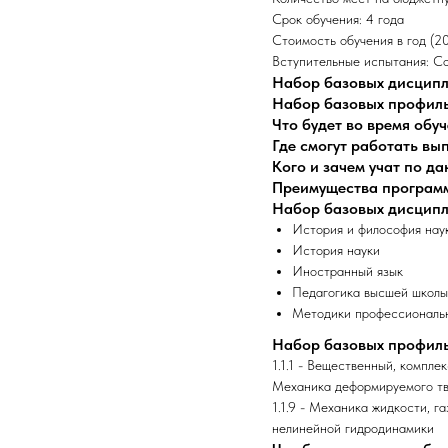
Срок обучения: 4 года
Стоимость обучения в год (2
Вступительные испытания: С
Набор базовых дисцип
Набор базовых профил
Что будет во время обу
Где смогут работать в
Кого и зачем учат по д
Преимущества програм
Набор базовых дисцип
История и философия нау
История науки
Иностранный язык
Педагогика высшей школы
Методики профессиональн
Набор базовых профил
1.1.1 - Вещественный, компле
Механика деформируемого тв
1.1.9 - Механика жидкости, 
нелинейной гидродинамики