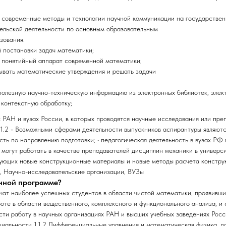
 современные методы и технологии научной коммуникации на государствен
тельской деятельности по основным образовательным
зования.
 постановки задач математики;
ь понятийный аппарат современной математики;
ывать математические утверждения и решать задачи
полезную научно-техническую информацию из электронных библиотек, элек
 контекстную обработку;
ях РАН и вузах России, в которых проводятся научные исследования или пр
.1.2 - Возможными сферами деятельности выпускников аспирантуры являются
сть по направлению подготовки; • педагогическая деятельность в вузах РФ
 могут работать в качестве преподавателей дисциплин механики в универси
зующих новые конструкционные материалы и новые методы расчета конструк
и, Научно-исследовательские организации, ВУЗы
анной программе?
учат наиболее успешных студентов в области чистой математики, проявивши
оте в области вещественного, комплексного и функционального анализа, и
ти работу в научных организациях РАН и высших учебных заведениях России
иальности 1.1.2 Дифференциальные уравнения и математическая физика, д