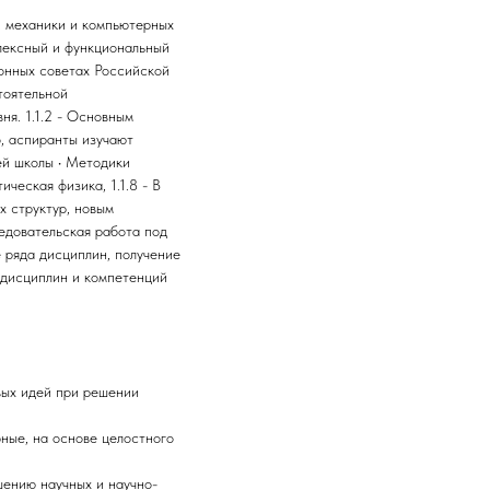
, механики и компьютерных
плексный и функциональный
ионных советах Российской
тоятельной
я. 1.1.2 - Основным
о, аспиранты изучают
ей школы • Методики
ческая физика, 1.1.8 - В
 структур, новым
едовательская работа под
 ряда дисциплин, получение
 дисциплин и компетенций
вых идей при решении
ные, на основе целостного
шению научных и научно-