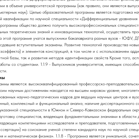
и в объеме университетской программы (как правило, они являются выпу
ьютерных наук). Целью образовательной программы является подготовка на
ей квалификации по научной специальности «Дифференциальные уравнения 
программы общество должно получить высокопрофессиональных специалисто
ных теоретических знаний и инновационных технологий, осуществлять пр
 На этой программе учатся выпускники бакалавриата разных вузов - ЮФУ, Д
 сдавшие вступительные экзамены. Развитие технологий производства новы
зоэффекта) и элементов конструкций, в том числе и с использованием адди
тной базы, так и развития методов идентификации свойств Кроме того, ас
аботы со студентами. 1.1.9 - Выпускников университетов, имеющих способн
сти.
мы
раммы являются: высококвалифицированный профессорско-преподавательски
воим научным достижениям находятся на высшем мировом уровне; многоле
ованных научно-педагогических кадров для ведущих научных центров и вуз
венный, комплексный и функциональный анализ; наличие диссертационного
указанной специальности в Южном и Северо-Кавказском федеральных округа
дготовку специалистов, владеющих фундаментальными знаниями в области
ладающих компетенциями исследователя и преподавателя, подготовленных 
ссертации) на соискание ученой степени кандидата наук по научной специа
 и математическая физика». 1.1.8 - Программа является уникальной, соче