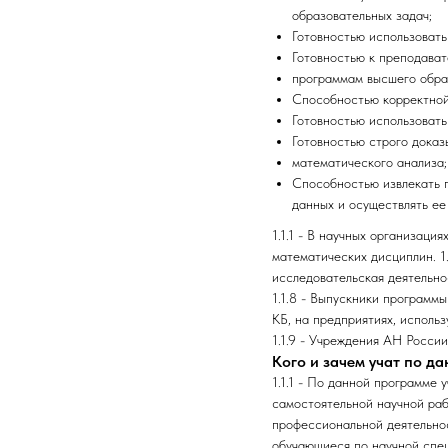
образовательных задач;
Готовностью использовать
Готовностью к преподава
программам высшего обра
Способностью корректной
Готовностью использоват
Готовностью строго доказ
математического анализа;
Способностью извлекать 
данных и осуществлять ее
1.1.1 - В научных организаци
математических дисциплин. 1
исследовательская деятельно
1.1.8 - Выпускники программы
КБ, на предприятиях, исполь
1.1.9 - Учреждения АН Росси
Кого и зачем учат по д
1.1.1 - По данной программе 
самостоятельной научной раб
профессиональной деятельнос
обучающиеся по научной спец