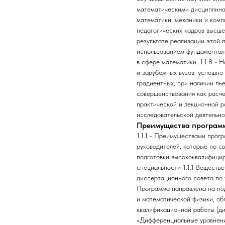
математическими дисциплинам
математики, механики и комп
педагогических кадров высш
результате реализации этой 
использованием фундаменталь
в сфере математики. 1.1.8 -
и зарубежных вузов, успешно
градиентных, при наличии пье
совершенствования как расче
практической и лекционной р
исследовательской деятельно
Преимущества програм
1.1.1 - Преимуществами прог
руководителей, которые по с
подготовки высококвалифицир
специальности 1.1.1 Вещест
диссертационного совета по 
Программа направлена на по
и математической физики, об
квалификационной работы (ди
«Дифференциальные уравнения