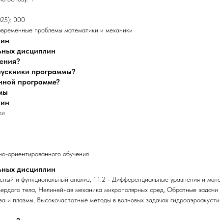
025): 000
овременные проблемы математики и механики
лин
ьных дисциплин
чения?
ыпускники программы?
анной программе?
мы
лин
ки
о-ориентированного обучения
ьных дисциплин
ксный и функциональный анализ, 1.1.2 - Дифференциальные уравнения и мате
ердого тела, Нелинейная механика микрополярных сред, Обратные задачи 
газа и плазмы, Высокочастотные методы в волновых задачах гидроаэроакуст