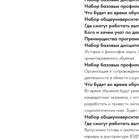
Набор базовых профил
Что будет во время обу
Набор общеуниверсите
Где смогут работать в
Кого и зачем учат по д
Преимущества програм
Набор базовых дисцип
История и философия науки;
ориентированного обуения
Набор базовых профил
Организация и сопровождени
деятельности в области соци
Что будет во время обу
Во время обучения будут реа
кандидатских экзамена, с ис
разработать и провести эмпи
социологических наук. Будет
Набор общеуниверсите
Где смогут работать в
Выпускники готовы к аналити
карьеры в докторантуре ЮФУ