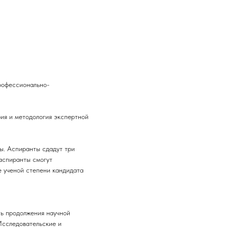
рофессионально-
ия и методология экспертной
ы. Аспиранты сдадут три
аспиранты смогут
е ученой степени кандидата
ть продолжения научной
Исследовательские и