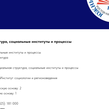
тура, социальные институты и процессы
льные институты и процессы
антура
иальная структура, социальные институты и процессы
 Институт социологии и регионоведения
скую основу: 2
ю основу: 1
25): 181 000
лин