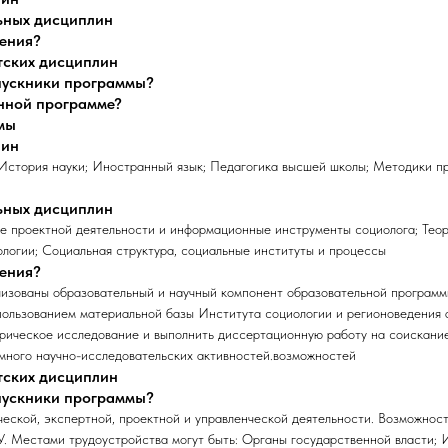
ьных дисциплин
чения?
тских дисциплин
ыпускники программы?
анной программе?
мы
лин
 История науки; Иностранный язык; Педагогика высшей школы; Методики п
ьных дисциплин
е проектной деятельности и информационные инструменты социолога; Теор
ологии; Социальная структура, социальные институты и процессы
чения?
лизованы образовательный и научный компонент образовательной программ
пользованием материальной базы Института социологии и регионоведения 
рическое исследование и выполнить диссертационную работу на соискани
 много научно-исследовательских активностей.возможностей
тских дисциплин
ыпускники программы?
ческой, экспертной, проектной и управленческой деятельности. Возможнос
. Местами трудоустройства могут быть: Органы государственной власти; 