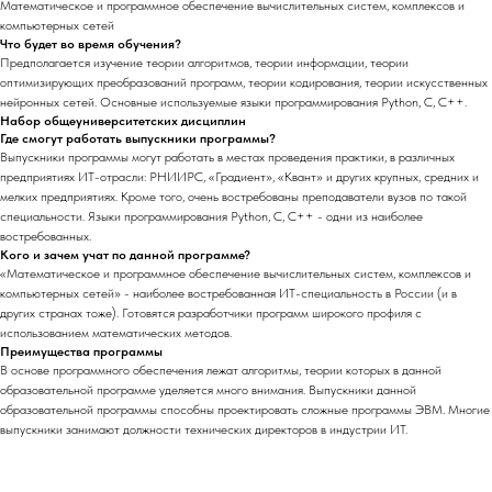
Математическое и программное обеспечение вычислительных систем, комплексов и
компьютерных сетей
Что будет во время обучения?
Предполагается изучение теории алгоритмов, теории информации, теории
оптимизирующих преобразований программ, теории кодирования, теории искусственных
нейронных сетей. Основные используемые языки программирования Python, C, C++.
Набор общеуниверситетских дисциплин
Где смогут работать выпускники программы?
Выпускники программы могут работать в местах проведения практики, в различных
предприятиях ИТ-отрасли: РНИИРС, «Градиент», «Квант» и других крупных, средних и
мелких предприятиях. Кроме того, очень востребованы преподаватели вузов по такой
специальности. Языки программирования Python, C, C++ - одни из наиболее
востребованных.
Кого и зачем учат по данной программе?
«Математическое и программное обеспечение вычислительных систем, комплексов и
компьютерных сетей» - наиболее востребованная ИТ-специальность в России (и в
других странах тоже). Готовятся разработчики программ широкого профиля с
использованием математических методов.
Преимущества программы
В основе программного обеспечения лежат алгоритмы, теории которых в данной
образовательной программе уделяется много внимания. Выпускники данной
образовательной программы способны проектировать сложные программы ЭВМ. Многие
выпускники занимают должности технических директоров в индустрии ИТ.