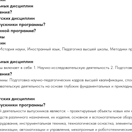
ьных дисциплин
чения?
тских дисциплин
ыпускники программы?
анной программе?
мы
лин
 История науки, Иностранный язык, Педагогика высшей школы, Методики п
ьных дисциплин
 включает в себя: 1. Научно-исследовательскую деятельность 2. Подготов
чения?
ммы: Подготовка научно-педагогических кадров высшей квалификации, спо
вательскую деятельность на основе глубоких фундаментальных и прикладны
тских дисциплин
ыпускники программы?
 деятельности выпускников являются: - проектируемые объекты новых или
ств различного назначения, их изделия, основное и вспомогательное обор
рудования, инструментальная техника, технологическая оснастка, элемент
ханизации, автоматизации и управления, мехатронные и робототехнические