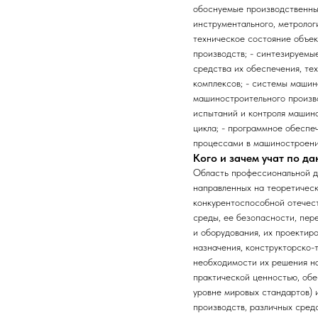
обоснуемые производственные
инструментального, метролог
техническое состояние объе
производств; - синтезируемы
средства их обеспечения, те
комплексов; - системы машин
машиностроительного произво
испытаний и контроля машино
цикла; - программное обеспе
процессами в машиностроени
Кого и зачем учат по д
Область профессиональной де
направленных на теоретическ
конкурентоспособной отечест
среды, ее безопасности, пер
и оборудования, их проектир
назначения, конструкторско-
необходимости их решения на
практической ценностью, обе
уровне мировых стандартов)
производств, различных сред