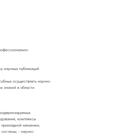
рофессионально-
ку научных публикаций
собных осуществлять научно-
х знаний в области
 модернизируемых
удование, комплексы
ы прикладной механики,
 системы; - научно-