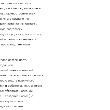
их технологического,
ния; - процессы, влияющие на
сов машиностроительных
личного назначения,
диагностических систем и
кую подготовку
тоды и средства диагностики,
в) на этапах жизненного
я производственными
тодов деятельности,
созданием
альной технологической
оения, технологических машин
производств различного
ки и робототехники, а также
рых обладают новизной и
; - создание новых (на
шиностроительных
редств и систем