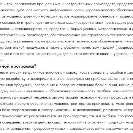
 и технологические процессы машиностроительных производств, средства 
ического, диагностического, информационного и управленческого обеспече
ктов машиностроения; - математическое моделирование объектов и процес
е складские и транспортные системы машиностроительных производств раз
хнологии функционирования, средства информационных, метрологических и 
остроительных производств, обеспечивающие конструкторско-технологичес
дства, управление им, метрологическое и техническое обслуживание; - ме
строительной продукции, а также управления качеством изделий (процессо
чение и его аппаратная реализация для систем автоматизации и управлени
и.
анной программе?
ятельности выпускников включает: - совокупность средств, способов и ме
ую разработку и экспериментальное исследование проблем, связанных с 
венной продукции, пополнение и совершенствование базы знаний, национ
едачу знаний; - выявление и обоснование актуальности проблем машиностр
ования, прикладной механики, автоматизации технологических процессов и 
технологического обеспечения машиностроительных производств, мехатрони
 базе теоретических и экспериментальных исследований, результаты кото
спечивающих их реализацию как на производстве, так и в учебном процессе
 и совершенствование действующих технологий изготовления продукции ма
ств их оснащения; - разработку новых и совершенствование современных с