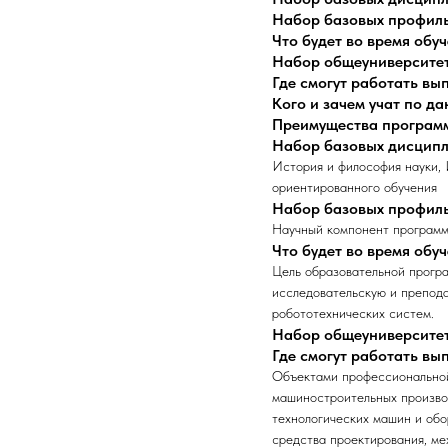
Набор базовых профил
Что будет во время обу
Набор общеуниверсите
Где смогут работать в
Кого и зачем учат по д
Преимущества програм
Набор базовых дисцип
История и философия науки,
ориентированного обучения
Набор базовых профил
Научный компонент программы
Что будет во время обу
Цель образовательной програ
исследовательскую и препода
робототехнических систем.
Набор общеуниверсите
Где смогут работать в
Объектами профессиональной
машиностроительных производ
технологических машин и обо
средства проектирования, ме