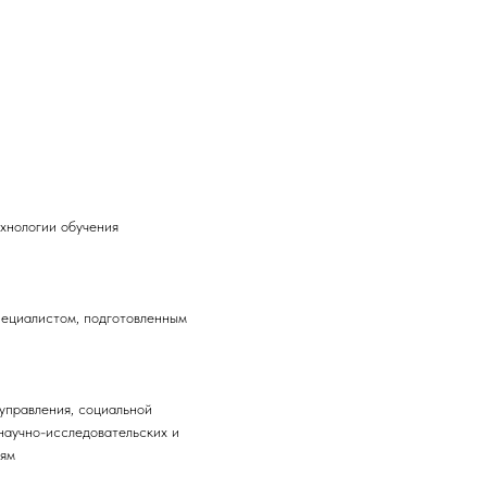
хнологии обучения
пециалистом, подготовленным
управления, социальной
научно-исследовательских и
иям