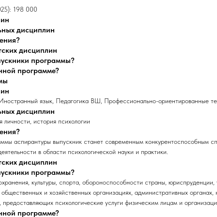
025): 198 000
лин
ьных дисциплин
чения?
тских дисциплин
ыпускники программы?
анной программе?
мы
лин
 Иностранный язык, Педагогика ВШ, Профессионально-ориентированные те
ьных дисциплин
я личности, история психологии
чения?
раммы аспирантуры выпускник станет современным конкурентоспособным с
деятельности в области психологической науки и практики.
тских дисциплин
ыпускники программы?
охранения, культуры, спорта, обороноспособности страны, юриспруденции, 
 общественных и хозяйственных организациях, административных органах, 
, предоставляющих психологические услуги физическим лицам и организац
анной программе?