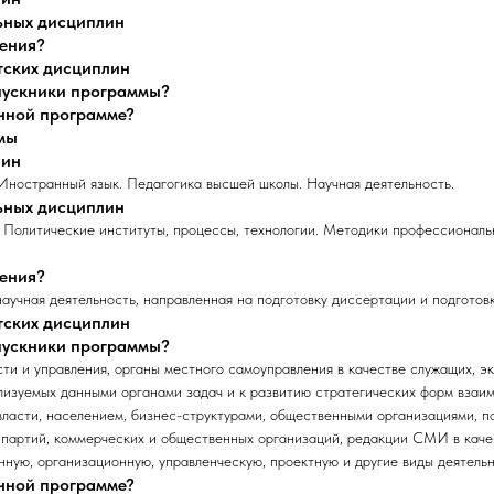
ьных дисциплин
чения?
тских дисциплин
ыпускники программы?
анной программе?
мы
лин
Иностранный язык. Педагогика высшей школы. Научная деятельность.
ьных дисциплин
 Политические институты, процессы, технологии. Методики профессионал
чения?
аучная деятельность, направленная на подготовку диссертации и подготовк
тских дисциплин
ыпускники программы?
ти и управления, органы местного самоуправления в качестве служащих, эк
лизуемых данными органами задач и к развитию стратегических форм взаи
ласти, населением, бизнес-структурами, общественными организациями, п
партий, коммерческих и общественных организаций, редакции СМИ в качес
ую, организационную, управленческую, проектную и другие виды деятельн
анной программе?