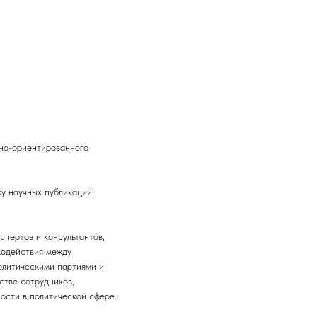
ьно-ориентированного
у научных публикаций.
спертов и консультантов,
модействия между
олитическими партиями и
тве сотрудников,
ости в политической сфере.