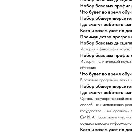
Набор базовых профил
Что будет во время обу
Набор общеуниверсите
Где смогут работать в
Кого и зачем учат по д
Преимущества програм
Набор базовых дисцип
История и философия науки. 
Набор базовых профил
История политической науки.
обучения.
Что будет во время обу
В основые программы лежит н
Набор общеуниверсите
Где смогут работать в
Органы государственной влас
способных к исполнению реа
государственными органами в
СМИ. Аппарат политических 
осуществляющих информационн
Кого и зачем учат по д