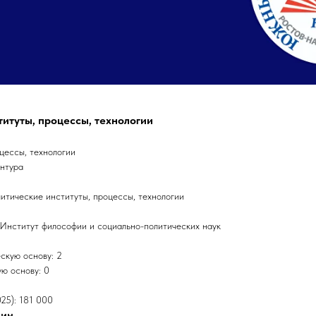
титуты, процессы, технологии
цессы, технологии
антура
итические институты, процессы, технологии
 Институт философии и социально-политических наук
скую основу: 2
ю основу: 0
25): 181 000
лин