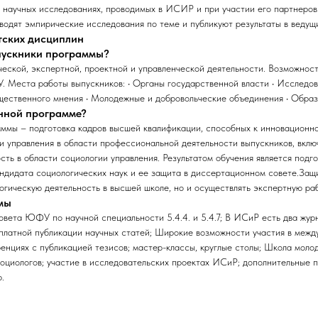
 научных исследованиях, проводимых в ИСИР и при участии его партнеров
одят эмпирические исследования по теме и публикуют результаты в ведущ
тских дисциплин
ыпускники программы?
ческой, экспертной, проектной и управленческой деятельности. Возможнос
 Места работы выпускников: • Органы государственной власти • Исследов
бщественного мнения • Молодежные и добровольческие объединения • Обра
анной программе?
ммы – подготовка кадров высшей квалификации, способных к инновационно
ы и управления в области профессиональной деятельности выпускников, вкл
сть в области социологии управления. Результатом обучения является подг
ндидата социологических наук и ее защита в диссертационном совете.Защ
гогическую деятельность в высшей школе, но и осуществлять экспертную раб
мы
вета ЮФУ по научной специальности 5.4.4. и 5.4.7; В ИСиР есть два жур
платной публикации научных статей; Широкие возможности участия в межд
енциях с публикацией тезисов; мастер-классы, круглые столы; Школа моло
социологов; участие в исследовательских проектах ИСиР; дополнительные
.