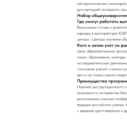
методологических семинарах,
диссертацией аспиранты пров
Набор общеуниверсите
Где смогут работать в
Выпускники готовы к аналити
карьеры в докторантуре ЮФУ.
центры • Центры изучения о
Кого и зачем учат по д
Цель образовательной програ
науки, образования, культур
исследовательскую деятельно
соискание ученой степени ка
вести не только научно-педа
Преимущества програм
Наличие диссертационного со
возможность аспирантам бес
региональных научных конфер
ведущих российских ученых-
с выдачей удостоверения и др