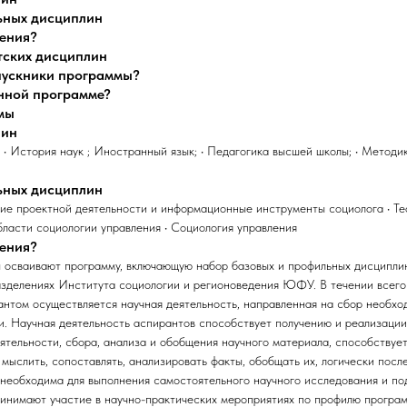
ьных дисциплин
чения?
тских дисциплин
ыпускники программы?
анной программе?
мы
лин
; • История наук ; Иностранный язык; • Педагогика высшей школы; • Метод
ьных дисциплин
ие проектной деятельности и информационные инструменты социолога • Те
бласти социологии управления • Социология управления
чения?
 осваивают программу, включающую набор базовых и профильных дисциплин
азделениях Института социологии и регионоведения ЮФУ. В течении всего
антом осуществляется научная деятельность, направленная на сбор необх
и. Научная деятельность аспирантов способствует получению и реализаци
ятельности, сбора, анализа и обобщения научного материала, способству
мыслить, сопоставлять, анализировать факты, обобщать их, логически посл
 необходима для выполнения самостоятельного научного исследования и по
инимают участие в научно-практических мероприятиях по профилю програм