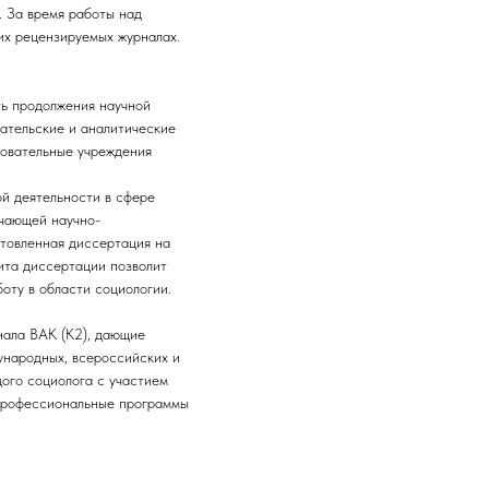
. За время работы над
их рецензируемых журналах.
ть продолжения научной
ательские и аналитические
зовательные учреждения
й деятельности в сфере
ючающей научно-
отовленная диссертация на
ита диссертации позволит
оту в области социологии.
нала ВАК (К2), дающие
ународных, всероссийских и
дого социолога с участием
 профессиональные программы