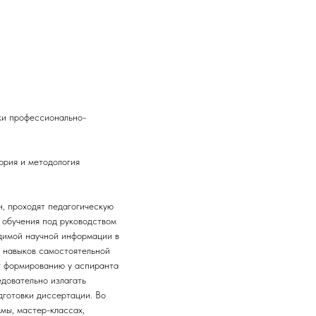
ики профессионально-
ория и методология
, проходят педагогическую
 обучения под руководством
одимой научной информации в
и навыков самостоятельной
ет формированию у аспиранта
едовательно излагать
дготовки диссертации. Во
мы, мастер-классах,