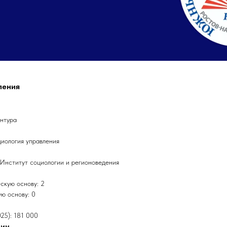
ления
антура
иология управления
 Институт социологии и регионоведения
скую основу: 2
ю основу: 0
25): 181 000
лин