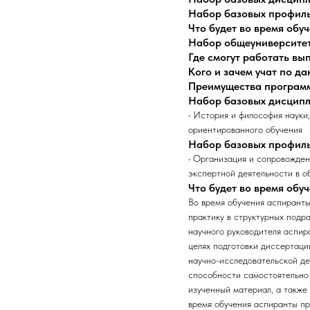
Набор базовых профил
Что будет во время обу
Набор общеуниверсите
Где смогут работать в
Кого и зачем учат по д
Преимущества програм
Набор базовых дисцип
• История и философия науки
ориентированного обучения
Набор базовых профил
• Организация и сопровожден
экспертной деятельности в о
Что будет во время обу
Во время обучения аспиранты
практику в структурных подр
научного руководителя аспир
целях подготовки диссертаци
научно-исследовательской де
способности самостоятельно 
изученный материал, а также
время обучения аспиранты пр