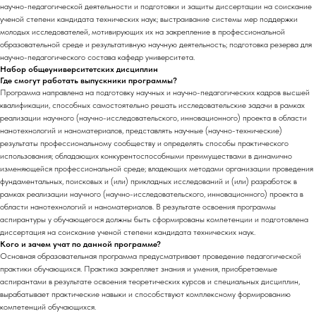
научно-педагогической деятельности и подготовки и защиты диссертации на соискание
ученой степени кандидата технических наук; выстраивание системы мер поддержки
молодых исследователей, мотивирующих их на закрепление в профессиональной
образовательной среде и результативную научную деятельность; подготовка резерва для
научно-педагогического состава кафедр университета.
Набор общеуниверситетских дисциплин
Где смогут работать выпускники программы?
Программа направлена на подготовку научных и научно-педагогических кадров высшей
квалификации, способных самостоятельно решать исследовательские задачи в рамках
реализации научного (научно-исследовательского, инновационного) проекта в области
нанотехнологий и наноматериалов, представлять научные (научно-технические)
результаты профессиональному сообществу и определять способы практического
использования; обладающих конкурентоспособными преимуществами в динамично
изменяющейся профессиональной среде; владеющих методами организации проведения
фундаментальных, поисковых и (или) прикладных исследований и (или) разработок в
рамках реализации научного (научно-исследовательского, инновационного) проекта в
области нанотехнологий и наноматериалов. В результате освоения программы
аспирантуры у обучающегося должны быть сформированы компетенции и подготовлена
диссертация на соискание ученой степени кандидата технических наук.
Кого и зачем учат по данной программе?
Основная образовательная программа предусматривает проведение педагогической
практики обучающихся. Практика закрепляет знания и умения, приобретаемые
аспирантами в результате освоения теоретических курсов и специальных дисциплин,
вырабатывает практические навыки и способствуют комплексному формированию
компетенций обучающихся.