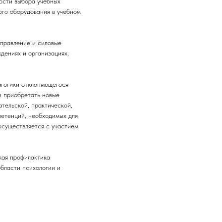
ости выбора учебных
ого оборудования в учебном
управление и силовые
дениях и организациях,
агогики отклоняющегося
и приобретать новые
тельской, практической,
петенций, необходимых для
осуществляется с участием
кая профилактика
бласти психологии и