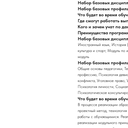
Набор базовых дисцип
Набор базовых профил
Что будет во время обу
Где смогут работать в
Кого и зачем учат по д
Преимущества програм
Набор базовых дисцип
Иностранный язык, История 
культура и спорт, Модуль п
модуль
Набор базовых профил
Общие основы педагогики, Те
профессию, Психология девиа
конфликта, Уголовное право,
Психология личности, Социал
Психологическое консультиро
Что будет во время обу
В процессе реализации образ
проектный метод, технология
работы с обучающимися. Реал
реализации модульного принц