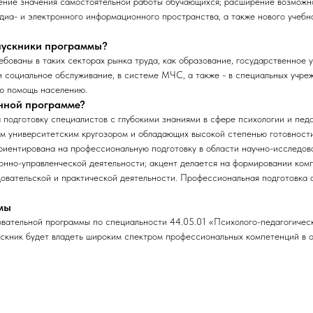
шение значения самостоятельной работы обучающихся; расширение возможн
диа- и электронного информационного пространства, а также нового учебн
ыпускники программы?
бованы в таких секторах рынка труда, как образование, государственное 
и социальное обслуживание, в системе МЧС, а также - в специальных учреж
ю помощь населению.
анной программе?
подготовку специалистов с глубокими знаниями в сфере психологии и пед
им университетским кругозором и обладающих высокой степенью готовност
иентирована на профессиональную подготовку в области научно-исследова
онно-управленческой деятельности; акцент делается на формировании ком
овательской и практической деятельности. Профессиональная подготовка 
мы
овательной программы по специальности 44.05.01 «Психолого-педагогичес
скник будет владеть широким спектром профессиональных компетенций в о