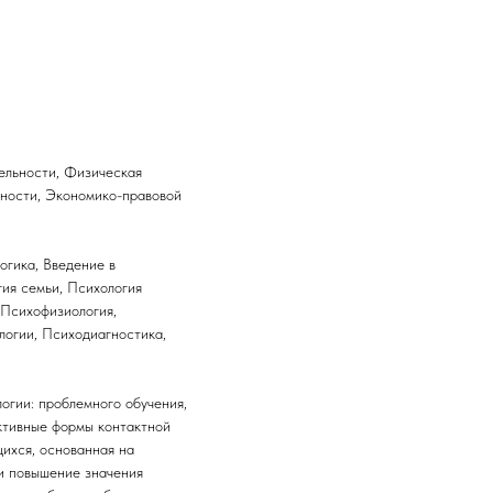
ельности, Физическая
сности, Экономико-правовой
огика, Введение в
гия семьи, Психология
 Психофизиология,
логии, Психодиагностика,
огии: проблемного обучения,
ктивные формы контактной
ихся, основанная на
 и повышение значения