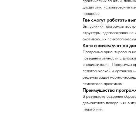
практических занятий; повы
дисциплин; использование ме
процессе.
Где смогут работать в
Выпускники программы востре
структуры, здравоохранение 
оказывающих психологическу
Кого и зачем учат по д
Программа ориентирована на 
поведения личности с широк
специализации. Программа ор
педагогической и организаци
решения задач научно-исслед
психологов-практиков.
Преимущества програм
В результате освоения образ
девиантного поведения» выпу
педагогики.