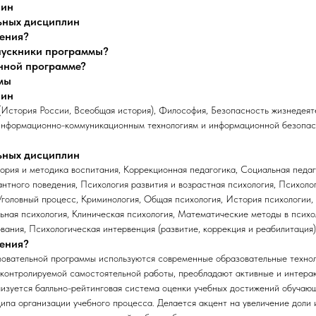
лин
ьных дисциплин
чения?
ыпускники программы?
анной программе?
мы
лин
(История России, Всеобщая история), Философия, Безопасность жизнедеят
о информационно-коммуникационным технологиям и информационной безопа
ьных дисциплин
ория и методика воспитания, Коррекционная педагогика, Социальная педаг
нтного поведения, Психология развития и возрастная психология, Психоло
 Уголовный процесс, Криминология, Общая психология, История психологии,
ьная психология, Клиническая психология, Математические методы в психо
вания, Психологическая интервенция (развитие, коррекция и реабилитация)
чения?
овательной программы используются современные образовательные технол
 контролируемой самостоятельной работы, преобладают активные и интера
изуется балльно-рейтинговая система оценки учебных достижений обучающ
ипа организации учебного процесса. Делается акцент на увеличение доли