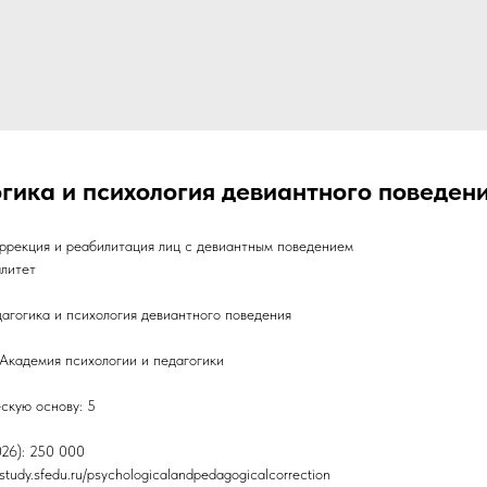
огика и психология девиантного поведен
ррекция и реабилитация лиц с девиантным поведением
алитет
агогика и психология девиантного поведения
Академия психологии и педагогики
скую основу: 5
026): 250 000
study.sfedu.ru/psychologicalandpedagogicalcorrection