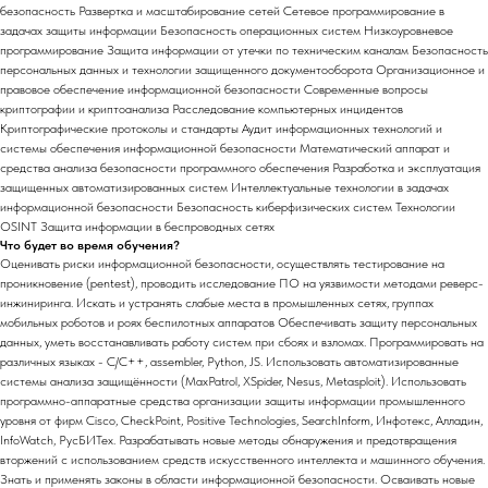
безопасность Развертка и масштабирование сетей Сетевое программирование в
задачах защиты информации Безопасность операционных систем Низкоуровневое
программирование Защита информации от утечки по техническим каналам Безопасность
персональных данных и технологии защищенного документооборота Организационное и
правовое обеспечение информационной безопасности Современные вопросы
криптографии и криптоанализа Расследование компьютерных инцидентов
Криптографические протоколы и стандарты Аудит информационных технологий и
системы обеспечения информационной безопасности Математический аппарат и
средства анализа безопасности программного обеспечения Разработка и эксплуатация
защищенных автоматизированных систем Интеллектуальные технологии в задачах
информационной безопасности Безопасность киберфизических систем Технологии
OSINT Защита информации в беспроводных сетях
Что будет во время обучения?
Оценивать риски информационной безопасности, осуществлять тестирование на
проникновение (pentest), проводить исследование ПО на уязвимости методами реверс-
инжиниринга. Искать и устранять слабые места в промышленных сетях, группах
мобильных роботов и роях беспилотных аппаратов Обеспечивать защиту персональных
данных, уметь восстанавливать работу систем при сбоях и взломах. Программировать на
различных языках - C/C++, assembler, Python, JS. Использовать автоматизированные
системы анализа защищённости (MaxPatrol, XSpider, Nesus, Metasploit). Использовать
программно-аппаратные средства организации защиты информации промышленного
уровня от фирм Cisco, CheckPoint, Positive Technologies, SearchInform, Инфотекс, Алладин,
InfoWatch, РусБИТех. Разрабатывать новые методы обнаружения и предотвращения
вторжений с использованием средств искусственного интеллекта и машинного обучения.
Знать и применять законы в области информационной безопасности. Осваивать новые