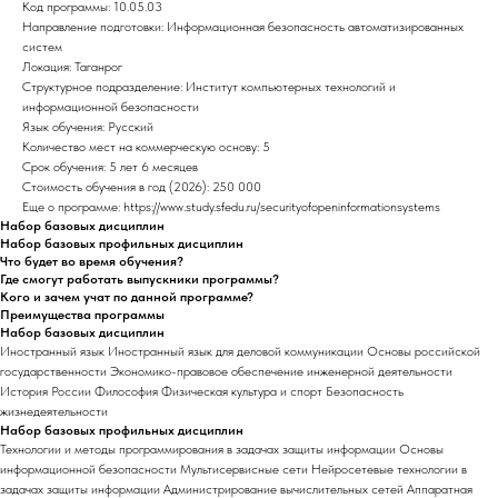
Код программы: 10.05.03
Направление подготовки: Информационная безопасность автоматизированных
систем
Локация: Таганрог
Структурное подразделение: Институт компьютерных технологий и
информационной безопасности
Язык обучения: Русский
Количество мест на коммерческую основу: 5
Срок обучения: 5 лет 6 месяцев
Стоимость обучения в год (2026): 250 000
Еще о программе: https://www.study.sfedu.ru/securityofopeninformationsystems
Набор базовых дисциплин
Набор базовых профильных дисциплин
Что будет во время обучения?
Где смогут работать выпускники программы?
Кого и зачем учат по данной программе?
Преимущества программы
Набор базовых дисциплин
Иностранный язык Иностранный язык для деловой коммуникации Основы российской
государственности Экономико-правовое обеспечение инженерной деятельности
История России Философия Физическая культура и спорт Безопасность
жизнедеятельности
Набор базовых профильных дисциплин
Технологии и методы программирования в задачах защиты информации Основы
информационной безопасности Мультисервисные сети Нейросетевые технологии в
задачах защиты информации Администрирование вычислительных сетей Аппаратная