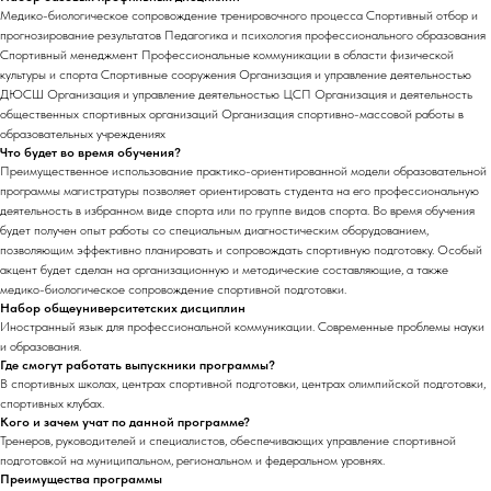
Медико-биологическое сопровождение тренировочного процесса Спортивный отбор и
прогнозирование результатов Педагогика и психология профессионального образования
Спортивный менеджмент Профессиональные коммуникации в области физической
культуры и спорта Спортивные сооружения Организация и управление деятельностью
ДЮСШ Организация и управление деятельностью ЦСП Организация и деятельность
общественных спортивных организаций Организация спортивно-массовой работы в
образовательных учреждениях
Что будет во время обучения?
Преимущественное использование практико-ориентированной модели образовательной
программы магистратуры позволяет ориентировать студента на его профессиональную
деятельность в избранном виде спорта или по группе видов спорта. Во время обучения
будет получен опыт работы со специальным диагностическим оборудованием,
позволяющим эффективно планировать и сопровождать спортивную подготовку. Особый
акцент будет сделан на организационную и методические составляющие, а также
медико-биологическое сопровождение спортивной подготовки.
Набор общеуниверситетских дисциплин
Иностранный язык для профессиональной коммуникации. Современные проблемы науки
и образования.
Где смогут работать выпускники программы?
В спортивных школах, центрах спортивной подготовки, центрах олимпийской подготовки,
спортивных клубах.
Кого и зачем учат по данной программе?
Тренеров, руководителей и специалистов, обеспечивающих управление спортивной
подготовкой на муниципальном, региональном и федеральном уровнях.
Преимущества программы