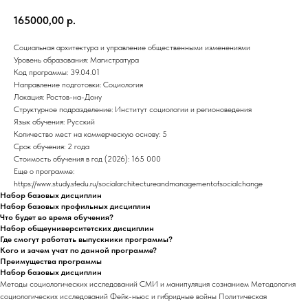
165000,00
р.
Социальная архитектура и управление общественными изменениями
Уровень образования: Магистратура
Код программы: 39.04.01
Направление подготовки: Социология
Локация: Ростов-на-Дону
Структурное подразделение: Институт социологии и регионоведения
Язык обучения: Русский
Количество мест на коммерческую основу: 5
Срок обучения: 2 года
Стоимость обучения в год (2026): 165 000
Еще о программе:
https://www.study.sfedu.ru/socialarchitectureandmanagementofsocialchange
Набор базовых дисциплин
Набор базовых профильных дисциплин
Что будет во время обучения?
Набор общеуниверситетских дисциплин
Где смогут работать выпускники программы?
Кого и зачем учат по данной программе?
Преимущества программы
Набор базовых дисциплин
Методы социологических исследований СМИ и манипуляция сознанием Методология
социологических исследований Фейк-ньюс и гибридные войны Политическая