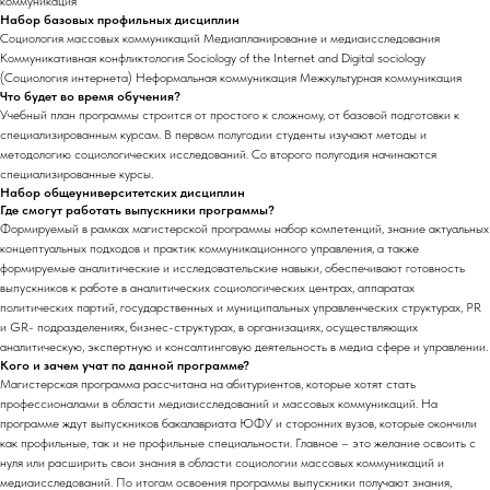
коммуникация
Набор базовых профильных дисциплин
Социология массовых коммуникаций Медиапланирование и медиаисследования
Коммуникативная конфликтология Sociology of the Internet and Digital sociology
(Социология интернета) Неформальная коммуникация Межкультурная коммуникация
Что будет во время обучения?
Учебный план программы строится от простого к сложному, от базовой подготовки к
специализированным курсам. В первом полугодии студенты изучают методы и
методологию социологических исследований. Со второго полугодия начинаются
специализированные курсы.
Набор общеуниверситетских дисциплин
Где смогут работать выпускники программы?
Формируемый в рамках магистерской программы набор компетенций, знание актуальных
концептуальных подходов и практик коммуникационного управления, а также
формируемые аналитические и исследовательские навыки, обеспечивают готовность
выпускников к работе в аналитических социологических центрах, аппаратах
политических партий, государственных и муниципальных управленческих структурах, PR
и GR- подразделениях, бизнес-структурах, в организациях, осуществляющих
аналитическую, экспертную и консалтинговую деятельность в медиа сфере и управлении.
Кого и зачем учат по данной программе?
Магистерская программа рассчитана на абитуриентов, которые хотят стать
профессионалами в области медиаисследований и массовых коммуникаций. На
программе ждут выпускников бакалавриата ЮФУ и сторонних вузов, которые окончили
как профильные, так и не профильные специальности. Главное – это желание освоить с
нуля или расширить свои знания в области социологии массовых коммуникаций и
медиаисследований. По итогам освоения программы выпускники получают знания,