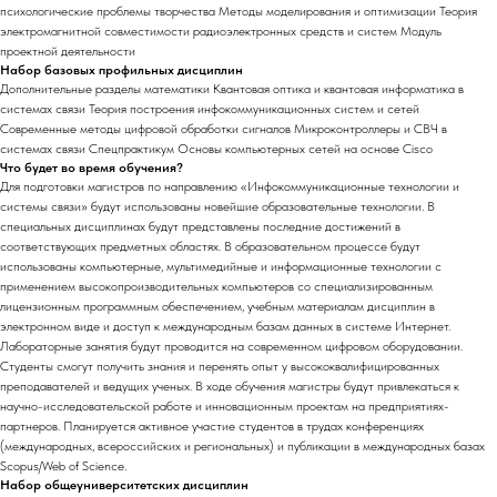
психологические проблемы творчества Методы моделирования и оптимизации Теория
электромагнитной совместимости радиоэлектронных средств и систем Модуль
проектной деятельности
Набор базовых профильных дисциплин
Дополнительные разделы математики Квантовая оптика и квантовая информатика в
системах связи Теория построения инфокоммуникационных систем и сетей
Современные методы цифровой обработки сигналов Микроконтроллеры и СВЧ в
системах связи Спецпрактикум Основы компьютерных сетей на основе Cisco
Что будет во время обучения?
Для подготовки магистров по направлению «Инфокоммуникационные технологии и
системы связи» будут использованы новейшие образовательные технологии. В
специальных дисциплинах будут представлены последние достижений в
соответствующих предметных областях. В образовательном процессе будут
использованы компьютерные, мультимедийные и информационные технологии с
применением высокопроизводительных компьютеров со специализированным
лицензионным программным обеспечением, учебным материалам дисциплин в
электронном виде и доступ к международным базам данных в системе Интернет.
Лабораторные занятия будут проводится на современном цифровом оборудовании.
Студенты смогут получить знания и перенять опыт у высококвалифицированных
преподавателей и ведущих ученых. В ходе обучения магистры будут привлекаться к
научно-исследовательской работе и инновационным проектам на предприятиях-
партнеров. Планируется активное участие студентов в трудах конференциях
(международных, всероссийских и региональных) и публикации в международных базах
Scopus/Web of Science.
Набор общеуниверситетских дисциплин