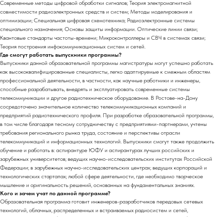
Современные методы цифровой обработки сигналов; Теория электромагнитной
совместимости радиоэлектронных средств и систем; Методы моделирования и
оптимизации; Специальная цифровая схемотехника; Радиоэлектронные системы
специального назначения; Основы защиты информации. Оптические линии связи;
Квантовые стандарты частоты-времени; Микроконтроллеры и СВЧ в системах связи;
Теория построения инфокоммуникационных систем и сетей.
Где смогут работать выпускники программы?
Выпускники данной образовательной программы магистратуры могут успешно работать
как высококвалифицированные специалисты, легко адаптируемые к смежным областям
профессиональной деятельности, в частности, как научные работники и инженеры,
способные разрабатывать, внедрять и эксплуатировать современные системы
телекоммуникации и другое радиотехническое оборудование. В Ростове-на-Дону
сосредоточено значительное количество телекоммуникационных компаний и
предприятий радиотехнического профиля. При разработке образовательной программы,
в том числе благодаря тесному сотрудничеству с предприятиями-партнерами, учтены
требования регионального рынка труда, состояние и перспективы отрасли
телекоммуникаций и информационных технологий. Выпускники смогут также продолжить
обучение и работать в: аспирантуре ЮФУ и аспирантурах лучших российских и
зарубежных университетов; ведущих научно-исследовательских институтах Российской
Федерации; в зарубежных научно-исследовательских центрах; ведущих корпораций и
технологических стартапах; любой сфере деятельности, где необходимо творческое
мышление и оригинальность решений, основанных на фундаментальных знаниях.
Кого и зачем учат по данной программе?
Образовательная программа готовит инженеров-разработчиков передовых сетевых
технологий, облачных, распределенных и встраиваемых радиосистем и сетей,