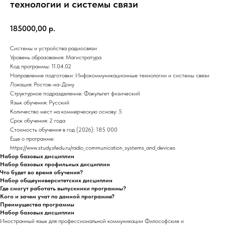
технологии и системы связи
185000,00
р.
Системы и устройства радиосвязи
Уровень образования: Магистратура
Код программы: 11.04.02
Направление подготовки: Инфокоммуникационные технологии и системы связи
Локация: Ростов-на-Дону
Структурное подразделение: Факультет физический
Язык обучения: Русский
Количество мест на коммерческую основу: 5
Срок обучения: 2 года
Стоимость обучения в год (2026): 185 000
Еще о программе:
https://www.study.sfedu.ru/radio_communication_systems_and_devices
Набор базовых дисциплин
Набор базовых профильных дисциплин
Что будет во время обучения?
Набор общеуниверситетских дисциплин
Где смогут работать выпускники программы?
Кого и зачем учат по данной программе?
Преимущества программы
Набор базовых дисциплин
Иностранный язык для профессиональной коммуникации Философские и