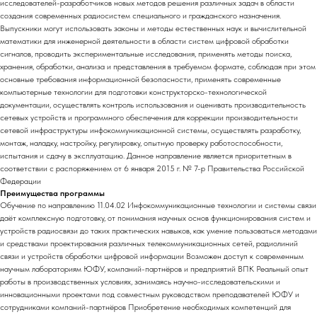
исследователей-разработчиков новых методов решения различных задач в области
создания современных радиосистем специального и гражданского назначения.
Выпускники могут использовать законы и методы естественных наук и вычислительной
математики для инженерной деятельности в области систем цифровой обработки
сигналов, проводить экспериментальные исследования, применять методы поиска,
хранения, обработки, анализа и представления в требуемом формате, соблюдая при этом
основные требования информационной безопасности, применять современные
компьютерные технологии для подготовки конструкторско-технологической
документации, осуществлять контроль использования и оценивать производительность
сетевых устройств и программного обеспечения для коррекции производительности
сетевой инфраструктуры инфокоммуникационной системы, осуществлять разработку,
монтаж, наладку, настройку, регулировку, опытную проверку работоспособности,
испытания и сдачу в эксплуатацию. Данное направление является приоритетным в
соответствии с распоряжением от 6 января 2015 г. № 7-р Правительства Российской
Федерации
Преимущества программы
Обучение по направлению 11.04.02 Инфокоммуникационные технологии и системы связи
даёт комплексную подготовку, от понимания научных основ функционирования систем и
устройств радиосвязи до таких практических навыков, как умение пользоваться методами
и средствами проектирования различных телекоммуникационных сетей, радиолиний
связи и устройств обработки цифровой информации Возможен доступ к современным
научным лабораториям ЮФУ, компаний-партнёров и предприятий ВПК Реальный опыт
работы в производственных условиях, занимаясь научно-исследовательскими и
инновационными проектами под совместным руководством преподавателей ЮФУ и
сотрудниками компаний-партнёров Приобретение необходимых компетенций для