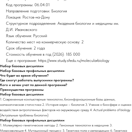
Код программы: 06.04.01
Направление подготовки: Биология
Локация: Ростов-на-Дону
Структурное подразделение: Академия биологии и медицины им.
Д.И. Ивановского
Язык обучения: Русский
Количество мест на коммерческую основу: 2
Срок обучения: 2 года
Стоимость обучения в год (2026): 185 000
Еще о программе: https://www.study.sfedu.ru/molecularbiology
Набор базовых дисциплин
Набор базовых профильных дисциплин
Что будет во время обучения?
Где смогут работать выпускники программы?
Кого и зачем учат по данной программе?
Преимущества программы
Набор базовых дисциплин
1. Современные компьютерные технологии, биоинформационные базы данных,
математическая статистика 2. История науки – биология 3. Учение о биосфере и оценка
воздействия антропогенных факторов на окружающую среду 4. Actual problems of biology
(Актуальные проблемы биологии)
Набор базовых профильных дисциплин
1. Молекулярно-генетические методы 2. Геномные технологии в медицине 3.
Микроэволюция 4. Мутационный процесс 5. Генетика пола и репродукции 6. Генетика