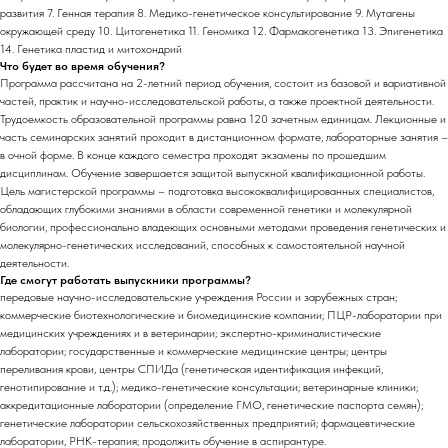
развития 7. Генная терапия 8. Медико-генетическое консультирование 9. Мутагены
окружающей среду 10. Цитогенетика 11. Геномика 12. Фармакогенетика 13. Эпигенетика
14. Генетика пластид и митохондрий
Что будет во время обучения?
Программа рассчитана на 2-летний период обучения, состоит из базовой и вариативной
частей, практик и научно-исследовательской работы, а также проектной деятельности.
Трудоемкость образовательной программы равна 120 зачетным единицам. Лекционные и
часть семинарских занятий проходит в дистанционном формате, лабораторные занятия –
в очной форме. В конце каждого семестра проходят экзамены по прошедшим
дисциплинам. Обучение завершается защитой выпускной квалификационной работы.
Цель магистерской программы – подготовка высококвалифицированных специалистов,
обладающих глубокими знаниями в области современной генетики и молекулярной
биологии, профессионально владеющих основными методами проведения генетических и
молекулярно-генетических исследований, способных к самостоятельной научной
деятельности.
Где смогут работать выпускники программы?
передовые научно-исследовательские учреждения России и зарубежных стран;
коммерческие биотехнологические и биомедицинские компании; ПЦР-лаборатории при
медицинских учреждениях и в ветеринарии; экспертно-криминалистические
лаборатории; государственные и коммерческие медицинские центры; центры
переливания крови, центры СПИДа (генетическая идентификация инфекций,
генотипирование и т.д.); медико-генетические консультации; ветеринарные клиники;
аккредитационные лаборатории (определение ГМО, генетические паспорта семян);
генетические лаборатории сельскохозяйственных предприятий; фармацевтические
лаборатории, РНК-терапия; продолжить обучение в аспирантуре.