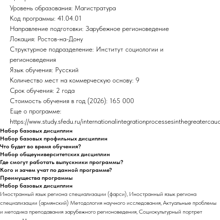
Уровень образования: Магистратура
Код программы: 41.04.01
Направление подготовки: Зарубежное регионоведение
Локация: Ростов-на-Дону
Структурное подразделение: Институт социологии и
регионоведения
Язык обучения: Русский
Количество мест на коммерческую основу: 9
Срок обучения: 2 года
Стоимость обучения в год (2026): 165 000
Еще о программе:
https://www.study.sfedu.ru/internationalintegrationprocessesinthegreaterca
Набор базовых дисциплин
Набор базовых профильных дисциплин
Что будет во время обучения?
Набор общеуниверситетских дисциплин
Где смогут работать выпускники программы?
Кого и зачем учат по данной программе?
Преимущества программы
Набор базовых дисциплин
Иностранный язык региона специализации (фарси), Иностранный язык региона
специализации (армянский) Методология научного исследования, Актуальные проблемы
и методика преподавания зарубежного регионоведения, Социокультурный портрет