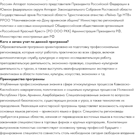
Россия» Аппарат полномочного представителя Президента Российской Федерации в
Южном федеральном округе Аппарат Законодательного Собрания Ростовской области
Государственный архив Ростовской области Туристическое агенство «Рейна-Тур НТВ»
РРОО "Нахичеванская-на-Дону армянская община" Министерство региональной
политики и массовых коммуникаций Общероссийская общественная организация
«Российский Красный Крест» (РО ООО РКК) Администрация Президента РФ,
Министерство иностранных дел РФ
Кого и зачем учат по данной программе?
Образовательная программа ориентирована на подготовку профессиональных
регионоведов, которые могут работать практически во всех сферах, включая
дипломатическую службу, культурную и научно-исследовательскую работу,
преподавательскую деятельность, экономико-правовую, социально-культурная
деятельность и туризм, а также выступать квалифицированными экспертами и
аналитиками в области политики, культуры, искусства, экономики и т.д.
Преимущества программы
Углубленные профессиональные знания в сфере этнокультурных процессов Кавказско-
Каспийского макрорегиона, политических и социально культурных процессов Исламской
Республики Иран, Армении, Азербайджана. Специализированные знания по вопросам
региональной безопасности, существующих рисков и угроз, а также технологиях их
преодоления. Реализация магистерской программы представляет возможность изучения
основных языков региона – армянского языка и фарси. Специалисты регионоведы
требуются в разных областях, начиная от переводчиков восточных языков в посольствах и
заканчивая специалистами в торговых фирмах и крупных корпорациях.. Компетенции
выпускников полностью соответствуют основному тренду профессий будущего –
формирование специалиста совместить столь необходимое сегодня свободное владение