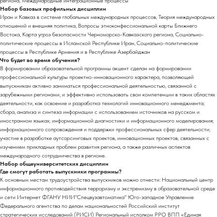
региона, Международные интеграционные процессы
Набор базовых профильных дисциплин
Иран и Кавказ в системе глобальных международных процессов, Теория международных
отношений и внешняя политика, Вопросы этноконфессиональной карты Ближнего
Востока, Карта угроз безопасности Черноморско-Кавказского региона, Социально-
политические процессы в Исламской Республике Иран, Социально-политические
процессы в Республике Армения и в Республике Азербайджан
Что будет во время обучения?
В формировании образовательной программы акцент сделан на формировании
профессиональной культуры проектно-инновационного характера, позволяющей
выпускникам активно заниматься профессиональной деятельностью, связанной с
зарубежными регионами, и эффективно использовать свои компетенции в таких областях
деятельности, как освоение и разработка технологий инновационного менеджмента;
сбора, анализа и синтеза информации с использованием источников на русском и
иностранном языках; информационной диагностики и информационного моделирования;
информационного сопровождения и поддержки профессиональных сфер деятельности;
участие в разработке аутсорсинговых проектов, инновационных проектов, связанных с
изучением прикладных проблем развития региона, а также различных аспектов
международного сотрудничества в регионе.
Набор общеуниверситетских дисциплин
Где смогут работать выпускники программы?
К основным местам трудоустройства выпускников можно отнести: Национальный центр
информационного противодействия терроризму и экстремизму в образовательной среде
и сети Интернет ФГАНУ НИИ"Спецвузавтоматика" Юго-западное Управление
Федерального агентства по делам национальностей Российский институт
стратегических исследований (РИСИ) Региональный исполком РРО ВПП «Единая