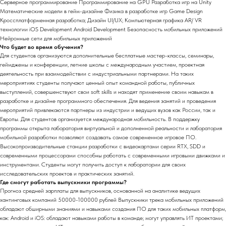
Серверное программирование Программирование на GPU Разработка игр на Unity
Математические модели в гейм-дизайне Физика в разработке игр Game Design
Кроссплатформенная разработка; Дизайн UI/UX; Компьютерная графика AR/ VR
технологии iOS Development Android Development Безопасность мобильных приложений
Нейронные сети для мобильных приложений
Что будет во время обучения?
Для студентов организуются дополнительные бесплатные мастер-классы, семинары,
геймджемы и конференции, летние школы с международным участием, проектная
деятельность при взаимодействии с индустриальными партнерами. На таких
мероприятиях студенты получают ценный опыт командной работы, публичных
выступлений, совершенствуют свои soft skills и находят применение своим навыкам в
разработке и дизайне программного обеспечения. Для ведения занятий и проведения
мероприятий привлекаются партнеры из индустрии и ведущих вузов как России, так и
Европы. Для студентов организуется международная мобильность. В поддержку
программы открыта лаборатория виртуальной и дополненной реальности и лаборатория
мобильной разработки позволяют создавать самое современное игровое ПО.
Высокопроизводительные станции разработки с видеокартами серии RTX, SDD и
современными процессорами способны работать с современными игровыми движками и
инструментами. Студенты могут получить доступ к лаборатории для своих
исследовательских проектов и практических занятий.
Где смогут работать выпускники программы?
Прогноз средней зарплаты для выпускников, основанной на аналитике ведущих
хантинговых компаний 50000-100000 рублей Выпускники трека мобильных приложений
обладают обширными знаниями и навыками создания ПО для таких мобильных платформ,
как: Android и iOS: обладают навыками работы в команде; могут управлять ИТ проектами;