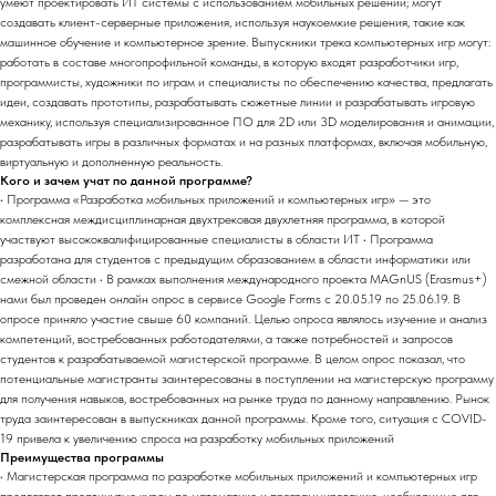
умеют проектировать ИТ системы с использованием мобильных решений; могут
создавать клиент-серверные приложения, используя наукоемкие решения, такие как
машинное обучение и компьютерное зрение. Выпускники трека компьютерных игр могут:
работать в составе многопрофильной команды, в которую входят разработчики игр,
программисты, художники по играм и специалисты по обеспечению качества, предлагать
идеи, создавать прототипы, разрабатывать сюжетные линии и разрабатывать игровую
механику, используя специализированное ПО для 2D или 3D моделирования и анимации,
разрабатывать игры в различных форматах и на разных платформах, включая мобильную,
виртуальную и дополненную реальность.
Кого и зачем учат по данной программе?
• Программа «Разработка мобильных приложений и компьютерных игр» — это
комплексная междисциплинарная двухтрековая двухлетняя программа, в которой
участвуют высококвалифицированные специалисты в области ИТ • Программа
разработана для студентов с предыдущим образованием в области информатики или
смежной области • В рамках выполнения международного проекта MAGnUS (Erasmus+)
нами был проведен онлайн опрос в сервисе Google Forms с 20.05.19 по 25.06.19. В
опросе приняло участие свыше 60 компаний. Целью опроса являлось изучение и анализ
компетенций, востребованных работодателями, а также потребностей и запросов
студентов к разрабатываемой магистерской программе. В целом опрос показал, что
потенциальные магистранты заинтересованы в поступлении на магистерскую программу
для получения навыков, востребованных на рынке труда по данному направлению. Рынок
труда заинтересован в выпускниках данной программы. Кроме того, ситуация с COVID-
19 привела к увеличению спроса на разработку мобильных приложений
Преимущества программы
• Магистерская программа по разработке мобильных приложений и компьютерных игр