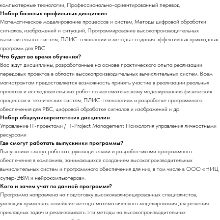
компьютерные технологии, Профессионально-ориентированный перевод
Набор базовых профильных дисциплин
Математическое моделирование процессов и систем, Методы цифровой обработки
сигналов, изображений и ситуаций, Программирование высокопроизводительных
вычислительных систем, ПЛИС-технологии и методы создания эффективных прикладных
программ для РВС
Что будет во время обучения?
Вас ждут дисциплины, разработанные на основе практического опыта реализации
передовых проектов в области высокопроизводительных вычислительных систем. Всем
магистрантам предоставляется возможность принять участие в реализации реальных
проектов и исследовательских работ по математическому моделированию физических
процессов и технических систем, ПЛИС-технологиям и разработке программного
обеспечения для РВС, цифровой обработке сигналов и изображений и др.
Набор общеуниверситетских дисциплин
Управление IT-проектами / IT-Project Management Психология управления личностными
ресурсами
Где смогут работать выпускники программы?
Выпускники смогут работать руководителями и разработчиками программного
обеспечения в компаниях, занимающихся созданием высокопроизводительных
вычислительных систем и программного обеспечения для них, в том числе в ООО «НИЦ
супер-ЭВМ и нейрокомпьютеров».
Кого и зачем учат по данной программе?
Программа направлена на подготовку высококвалифицированных специалистов,
умеющих применять новейшие методы математического моделирования для решения
прикладных задач и реализовывать эти методы на высокопроизводительных