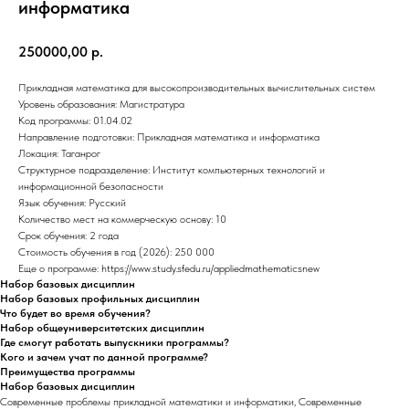
информатика
250000,00
р.
Прикладная математика для высокопроизводительных вычислительных систем
Уровень образования: Магистратура
Код программы: 01.04.02
Направление подготовки: Прикладная математика и информатика
Локация: Таганрог
Структурное подразделение: Институт компьютерных технологий и
информационной безопасности
Язык обучения: Русский
Количество мест на коммерческую основу: 10
Срок обучения: 2 года
Стоимость обучения в год (2026): 250 000
Еще о программе: https://www.study.sfedu.ru/appliedmathematicsnew
Набор базовых дисциплин
Набор базовых профильных дисциплин
Что будет во время обучения?
Набор общеуниверситетских дисциплин
Где смогут работать выпускники программы?
Кого и зачем учат по данной программе?
Преимущества программы
Набор базовых дисциплин
Современные проблемы прикладной математики и информатики, Современные