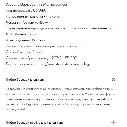
Уровень образования: Магистратура
Код программы: 06.04.01
Направление подготовки: Биология
Локация: Ростов-на-Дону
Структурное подразделение: Академия биологии и медицины им.
Д.И. Ивановского
Язык обучения: Русский
Количество мест на коммерческую основу: 2
Срок обучения: 2 года
Стоимость обучения в год (2026): 185 000
Еще о программе: https://www.study.sfedu.ru/ecology
Набор базовых дисциплин
Современные компьютерные технологии, биоинформационные базы данных,
математическая статистика, История науки - Биология, Учение о биосфере и
оценка воздействия антропогенных факторов на окружающую среду, Actual
problems of biology (Актуальные проблемы биологии), Организация научных
исследований
Набор базовых профильных дисциплин