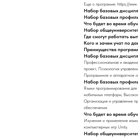
Еще о программе: https://www
Набор базовых дисцип
Набор базовых профил
Что будет во время обу
Набор общеуниверсите
Где смогут работать в
Кого и зачем учат по д
Преимущества програм
Набор базовых дисцип
Профессиональная и академич
проект; Психология управлен
Программное и аппаратное о
Набор базовых профил
Языки программирования для 
мобильных платформ; Высоко
Организация и управление п
обеспечения.
Что будет во время обу
Изучение и применение языков
компьютерных игр Unity.
Набор общеуниверсите