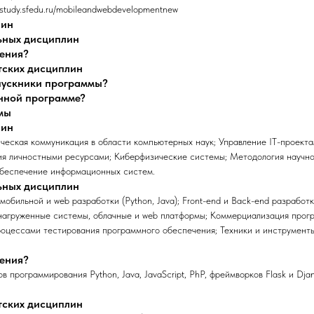
.study.sfedu.ru/mobileandwebdevelopmentnew
лин
ьных дисциплин
чения?
тских дисциплин
ыпускники программы?
анной программе?
мы
лин
еская коммуникация в области компьютерных наук; Управление IT-проект
ия личностными ресурсами; Киберфизические системы; Методология научно
беспечение информационных систем.
ьных дисциплин
мобильной и web разработки (Python, Java); Front-end и Back-end разработ
нагруженные системы, облачные и web платформы; Коммерциализация прогр
роцессами тестирования программного обеспечения; Техники и инструмент
чения?
 программирования Python, Java, JavaScript, PhP, фреймворков Flask и Dj
тских дисциплин