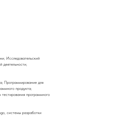
ами; Исследовательский
й деятельности;
ка; Программирование для
аммного продукта;
ы тестирования программного
ango, системы разработки