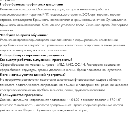
Набор базовых профильных дисциплин
Клиническая психология. Основные подходы, методы и технологии работы в
консультировании и терапии; КПТ, гешьальт, логотерапия, ЭОТ, арт-терапия, терапия
страхов, символдрама. Криминальная психология и криминофамилистика. Суицидология.
Криминальная виктимология. Ювенальное уголовное право. Семейное право. Экспертиза
личности.
Что будет во время обучения?
Реализация практикоориентированных дисциплин с формированием компетенции
разработки кейсов для работы с различными клиентскими запросами, а также решения
широкого спектра задач в области психологии.
Набор общеуниверситетских дисциплин
Где смогут работать выпускники программы?
Сфера образования, медицины, права - МВД, МЧС, ФСИН, Росгвардия; социальная
сфера, бизнес-структуры, органы управления; личный бренд психолога-консультанта.
Кого и зачем учат по данной программе?
На программе реализуется подготовка высококвалифицированных кадров в области
психолого-педагогического сопровождения, помощи и поддержки при решении широкого
спектра психологических проблем личности, семьи, трудового коллектива.
Преимущества программы
Двойной диплом по направлениям подготовки 44.04.02-психолог-педагог и 37.04.01 -
психолог. Уникальность - аналогов программы нет. Практикоориентированные модули
учебного плана. Формат обучения - дистанционный и гибрид.