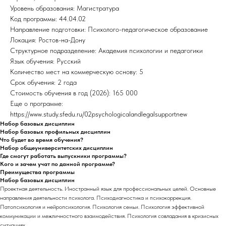
Уровень образования: Магистратура
Код программы: 44.04.02
Направление подготовки: Психолого-педагогическое образование
Локация: Ростов-на-Дону
Структурное подразделение: Академия психологии и педагогики
Язык обучения: Русский
Количество мест на коммерческую основу: 5
Срок обучения: 2 года
Стоимость обучения в год (2026): 165 000
Еще о программе:
https://www.study.sfedu.ru/02psychologicalandlegalsupportnew
Набор базовых дисциплин
Набор базовых профильных дисциплин
Что будет во время обучения?
Набор общеуниверситетских дисциплин
Где смогут работать выпускники программы?
Кого и зачем учат по данной программе?
Преимущества программы
Набор базовых дисциплин
Проектная деятельность. Иностранный язык для профессиональных целей. Основные
направления деятельности психолога. Психодиагностика и психокоррекция.
Патопсихология и нейропсихология. Психология семьи. Психология эффективной
коммуникации и межличностного взаимодействия. Психология совладания в кризисных
ситуациях.