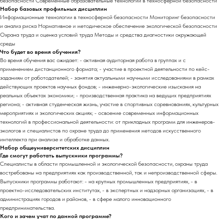
безопасности Современные образовательные технологии в техносферной безопасности
Набор базовых профильных дисциплин
Информационные технологии в техносферной безопасности Мониторинг безопасности
и анализ риска Нормативное и методическое обеспечение экологической безопасности
Охрана труда и оценка условий труда Методы и средства диагностики окружающей
среды
Что будет во время обучения?
Во время обучения вас ожидает: - активная аудиторная работа в группах и с
применением дистанционного формата; - участие в проектной деятельности по кейс-
заданиям от работодателей; - занятия актуальными научными исследованиями в рамках
действующих проектов научных фондов; - инженерно-экологические изыскания на
реальных объектах экономики; - производственная практика на ведущих предприятиях
региона; - активная студенческая жизнь, участие в спортивных соревнованиях, культурных
мероприятиях и экологических акциях; - освоение современных информационных
технологий в профессиональной деятельности: от прикладных программ для инженеров-
экологов и специалистов по охране труда до применения методов искусственного
интеллекта при анализе и обработке данных.
Набор общеуниверситетских дисциплин
Где смогут работать выпускники программы?
Специалисты в области промышленной и экологической безопасности, охраны труда
востребованы на предприятиях как производственной, так и непроизводственной сферы.
Выпускники программы работают: - на крупных промышленных предприятиях, - в
проектно-исследовательских институтах, - в экспертных и надзорных организациях, - в
администрациях городов и районов, - в сфере малого инновационного
предпринимательства.
Кого и зачем учат по данной программе?