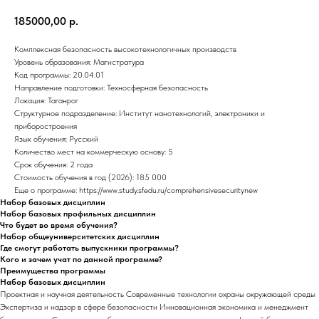
185000,00
р.
Комплексная безопасность высокотехнологичных производств
Уровень образования: Магистратура
Код программы: 20.04.01
Направление подготовки: Техносферная безопасность
Локация: Таганрог
Структурное подразделение: Институт нанотехнологий, электроники и
приборостроения
Язык обучения: Русский
Количество мест на коммерческую основу: 5
Срок обучения: 2 года
Стоимость обучения в год (2026): 185 000
Еще о программе: https://www.study.sfedu.ru/comprehensivesecuritynew
Набор базовых дисциплин
Набор базовых профильных дисциплин
Что будет во время обучения?
Набор общеуниверситетских дисциплин
Где смогут работать выпускники программы?
Кого и зачем учат по данной программе?
Преимущества программы
Набор базовых дисциплин
Проектная и научная деятельность Современные технологии охраны окружающей среды
Экспертиза и надзор в сфере безопасности Инновационная экономика и менеджмент