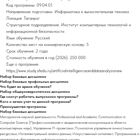
Код программы: 09.04.01
Направление подготовки: Информатика и вычислительная техника
Локация: Таганрог
Структурное подразделение: Институт компьютерных технологий и
информационной безопасности
Язык обучения: Русский
Количество мест на коммерческую основу: 5
Срок обучения: 2 года
Стоимость обучения в год (2026): 250 000
Еще о программе:
https://www.study.sfedu.ru/artificialintelligenceanddataanalysisnew
Набор базовых дисциплин
Набор базовых профильных дисциплин
Что будет во время обучения?
Набор общеуниверситетских дисциплин
Где смогут работать выпускники программы?
Кого и зачем учат по данной программе?
Преимущества программы
Набор базовых дисциплин
Методология научной деятельности; Professional and Academic Communication in
Computer Science (Профессиональная и академическая коммуникация в области
компьютерных наук); Управление IT-проектами; Психология управления личностными
ресурсами; Интеллектуальный анализ данных; Искусственный интеллект; Программное и
аппаратное обеспечение информационных систем.