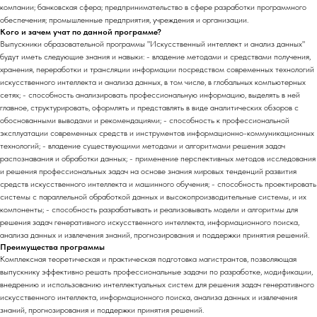
компании; банковская сфера; предпринимательство в сфере разработки программного
обеспечения; промышленные предприятия, учреждения и организации.
Кого и зачем учат по данной программе?
Выпускники образовательной программы "Искусственный интеллект и анализ данных"
будут иметь следующие знания и навыки: - владение методами и средствами получения,
хранения, переработки и трансляции информации посредством современных технологий
искусственного интеллекта и анализа данных, в том числе, в глобальных компьютерных
сетях; - способность анализировать профессиональную информацию, выделять в ней
главное, структурировать, оформлять и представлять в виде аналитических обзоров с
обоснованными выводами и рекомендациями; - способность к профессиональной
эксплуатации современных средств и инструментов информационно-коммуникационных
технологий; - владение существующими методами и алгоритмами решения задач
распознавания и обработки данных; - применение перспективных методов исследования
и решения профессиональных задач на основе знания мировых тенденций развития
средств искусственного интеллекта и машинного обучения; - способность проектировать
системы с параллельной обработкой данных и высокопроизводительные системы, и их
компоненты; - способность разрабатывать и реализовывать модели и алгоритмы для
решения задач генеративного искусственного интеллекта, информационного поиска,
анализа данных и извлечения знаний, прогнозирования и поддержки принятия решений.
Преимущества программы
Комплексная теоретическая и практическая подготовка магистрантов, позволяющая
выпускнику эффективно решать профессиональные задачи по разработке, модификации,
внедрению и использованию интеллектуальных систем для решения задач генеративного
искусственного интеллекта, информационного поиска, анализа данных и извлечения
знаний, прогнозирования и поддержки принятия решений.