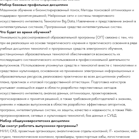
Набор базовых профильных дисциплин
Машинное обучение и биоинспирированный поиск; Методы поисковой оптимизации и
поддержки принятия решений; Нейронные сети и системы генеративного
искусственного интеллекта; Технологии Big Data; Извлечение и представление знаний в
интеллектуальных системах; Программные средства интеллектуальных систем.
Что будет во время обучения?
Уникальность рассматриваемой образовательной программы (ОП) связана с тем, что
при ее реализации на основе теоретического изучения и практического освоения в ряде
учебных дисциплин технологий и программных средств электронного обучения,
дистанционных образовательных технологий обеспечивается возможность их
последующего систематического использования в профессиональной деятельности
выпускников. Использование упомянутых средств и технологий вместе с технологиями и
средствами мультимедиа, основанное на применении электронных информационных и
образовательных ресурсов, реализовано практически во всех дисциплинах учебного
плана, практиках и итоговой государственной аттестации. Подготовка магистров
учитывает имеющийся задел в области разработки перспективных методов
искусственного интеллекта, анализа данных, оптимизации, проектирования,
прогнозирования и принятия решений, а также требования работодателей к знаниям,
умениям и навыкам выпускников в областях разработки эффективных алгоритмов,
программ, интеллектуальных систем, их защиты, качества и надежности, а также Web-
программирования, сетевых и мультимедиа технологий, баз данных и СУБД.
Набор общеуниверситетских дисциплин
Где смогут работать выпускники программы?
НИИ; СКБ; проектные организации; аналитические отделы компаний; IT- компании; web-
студии; технологические компании; провайдеры; транспортные хабы; логистические