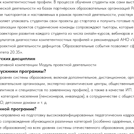
х компетентностные профили. В процессе обучения студенты как сами выст
ческой деятельности на базах партнёрских образовательных организаций Р
тве тьюторантов и наставляемых в рамках проектной деятельности, участвуя
воляет упаковать студентам свои проекты до стартапа и получить готовые 
еализации проектов студенческие команды сопровождают тьюторы, которы
аектории развития каждого студента из числа онлайн-курсов, вебинаров и
зультатов диагностики компетентностных профилей и рекомендаций АНО «У
проектной деятельности дефицитов. Образовательные события позволяют с
тета 20.35».
тских дисциплин
ативной компетенции Модуль проектной деятельности
ыпускники программы?
уровнях системы образования, включая дополнительное, дистанционное, ор
овательские организации, экспертно-аналитические центры, общественные
налитиков и специалистов по заявленному профилю), а также в качестве ИП.
категорий населения (пенсионеров, инвалидов), в сотрудничестве с обще
О, детскими домами и т. д.
анной программе?
аправлена на подготовку высококвалифицированных педагогических кадро
о сопровождения обучающихся различных категорий (особенно одарённых, 
 образование) на всех уровнях системы отечественного образования, раз
педагогической, научно-исследовательской, методической деятельности, ре