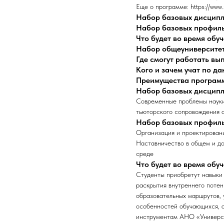
Еще о программе: https://www.
Набор базовых дисцип
Набор базовых профил
Что будет во время обу
Набор общеуниверсите
Где смогут работать в
Кого и зачем учат по д
Преимущества програм
Набор базовых дисцип
Современные проблемы науки
тьюторского сопровождения 
Набор базовых профил
Организация и проектирован
Наставничество в общем и д
среде
Что будет во время обу
Студенты приобретут навыки
раскрытия внутреннего потен
образовательных маршрутов, 
особенностей обучающихся, а
инструментам АНО «Универси