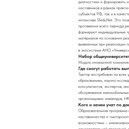
диагностики и формировать и
наставников в рамках практи
субъектов РФ, так и в качес
интенсиве SfeduNet. Это поз
протяжении всего периода р
формируют индивидуальные тр
материалов на основании ре
выявленных при реализации 
в экосистеме АНО «Универси
Набор общеуниверсите
Модуль иноязычной коммуник
Где смогут работать в
Тьютор востребован на всех 
образованием, научно-исслед
консультантов, экспертов, а
обслуживания маломобильных 
организациями инвалидов, НК
Кого и зачем учат по д
Образовательная программа н
наставничества и тьюторског
возможностями – инклюзивное
самостоятельной проектной, 