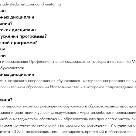
study.sfedu.ru/tutoringandmentoring
лин
ьных дисциплин
чения?
тских дисциплин
ыпускники программы?
анной программе?
мы
лин
 и образования Профессиональное саморазвитие тьютора и наставника М
обучающегося
ьных дисциплин
ие тьюторского сопровождения обучающихся Тьюторское сопровождение в 
ополнительном образовании Наставничество и тьюторское сопровождение 
чения?
 по персональному сопровождению обучаемого в образовательном простран
циала и адаптации к условиям окружающего мира, разработке и реализаци
учебно-методическом обеспечении образовательного процесса с учетом ли
 также применению технологий тьюторского сопровождения. У студентов о
тета 20.35», позволяющим администрировать проектный и образовательны