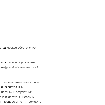
етодическое обеспечение
инклюзивном образовании
в цифровой образовательной
стве, созданию условий для
и индивидуальных
чностных и возрастных
ткрыт доступ к цифровым
й процесс онлайн, проходить