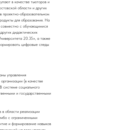
упают в качестве тьюторов и
остовской области и других
 в проектно-образовательном
продукты для образования. На
е совместно с обучающимися
 других дидактических
ниверситета 20.35», а также
формировать цифровые следы
ганы управления
 организации (в качестве
 В системе социального
ственными и государственными
в в области реализации
либо с ограниченными
витие и формирование навыков
ализуемой на всех уровнях