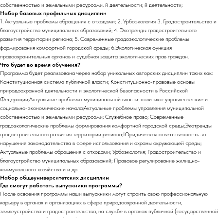
собственностью и земельными ресурсами. й деятельности; й деятельности;
Набор базовых профильных дисциплин
1. Актуальные проблемы обращения с отходами; 2. Урбоэкология 3. Градостроительство и
благоустройство муниципальных образований; 4. Экотренды градостроительного
развития территории региона; 5. Современные градоэкологические проблемы
формирования комфортной городской среды; 6.Экологическая функция
правоохранительных органов и судебная защита экологических прав граждан.
Что будет во время обучения?
Программа будет реализована через набор уникальных авторских дисциплин таких как:
Конституционная система публичной власти; Конституционно-правовые основы
природоохранной деятельности и экологической безопасности в Российской
Федерации;Актуальные проблемы муниципальной власти: политико-управленческие и
социально-экономические начала;Актуальные проблемы управления муниципальной
собственностью и земельными ресурсами; Служебное право; Современные
градоэкологические проблемы формирования комфортной городской среды;Экотренды
градостроительного развития территории региона;Юридическая ответственность за
нарушения законодательства в сфере использования и охраны окружающей среды;
Актуальные проблемы обращения с отходами; Урбоэкология; Градостроительство и
благоустройство муниципальных образований; Правовое регулирование жилищно-
коммунального хозяйства и и др.
Набор общеуниверситетских дисциплин
Где смогут работать выпускники программы?
После освоения программы наши выпускники могут строить свою профессиональную
карьеру в органах и организациях в сфере природоохранной деятельности,
землеустройства и градостроительства, на службе в органах публичной (государственной