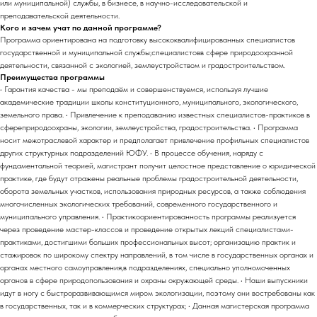
или муниципальной) службы, в бизнесе, в научно-исследовательской и
преподавательской деятельности.
Кого и зачем учат по данной программе?
Программа ориентирована на подготовку высококвалифицированных специалистов
государственной и муниципальной службы;специалистовв сфере природоохранной
деятельности, связанной с экологией, землеустройством и градостроительством.
Преимущества программы
• Гарантия качества - мы преподаём и совершенствуемся, используя лучшие
академические традиции школы конституционного, муниципального, экологического,
земельного права. • Привлечение к преподаванию известных специалистов-практиков в
сфереприродоохраны, экологии, землеустройства, градостроительства. • Программа
носит межотраслевой характер и предполагает привлечение профильных специалистов
других структурных подразделений ЮФУ. • В процессе обучения, наряду с
фундаментальной теорией, магистрант получит целостное представление о юридической
практике, где будут отражены реальные проблемы градостроительной деятельности,
оборота земельных участков, использования природных ресурсов, а также соблюдения
многочисленных экологических требований, современного государственного и
муниципального управления. • Практикоориентированность программы реализуется
через проведение мастер-классов и проведение открытых лекций специалистами-
практиками, достигшими больших профессиональных высот; организацию практик и
стажировок по широкому спектру направлений, в том числе в государственных органах и
органах местного самоуправления,в подразделениях, специально уполномоченных
органов в сфере природопользования и охраны окружающей среды. • Наши выпускники
идут в ногу с быстроразвивающимся миром экологизации, поэтому они востребованы как
в государственных, так и в коммерческих структурах; • Данная магистерская программа