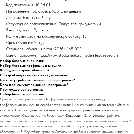
Код программы: 40.04.01
Направление подготовки: Юриспруденция
Локация: Ростов-на-Дону
Структурное подразделение: Факультет юридический
Язык обучения: Русский
Количество мест на коммерческую основу: 10
Срок обучения: 2 года
Стоимость обучения в год (2026): 165 000
Еще о программе: https://www.study.sfedu.ru/modernlegalresearch
Набор базовых дисциплин
Набор базовых профильных дисциплин
Что будет во время обучения?
Набор общеуниверситетских дисциплин
Где смогут работать выпускники программы?
Кого и зачем учат по данной программе?
Преимущества программы
Набор базовых дисциплин
Сравнительное правоведение; Информационные технологии и стандарты
профессиональной юридической деятельности; 1. Конституционная система публичной
власти; 2. Конституционно-правовые основы природоохранной деятельности и
экологической безопасности в Российской Федерации; 3. Актуальные проблемы
муниципальной власти: политико-управленческие и социально-экономические начала; 4.
Актуальные вопросы экологических отношений на территориях муниципальных
образований; 5. Служебное право; 6. Актуальные проблемы управления муниципальной