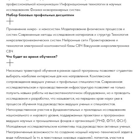
профессиональной коммуникации Информационные технологии в научных
исследованиях Физика низкоразмерных систем
Набор базовых профильных дисциплин
Применение микро- и наносистем Моделирование физических процессов и
систем Современные методы исследования материалов и структур Технология
микроэлектромеханических систем Нейронные сети Проектирование и
технология электронной компонентной базы СВЧ Вакуумная микроэлектроника
СВЧ
Что будет во время обучения?
Несколько траекторий обучения в рамках одной программы позволяют студентам
выбирать наиболее интересные для них направления. Комплексное
сопровождение ведущих ученых и профильных специалистов. Современная
исследовательская и производственная инфраструктура позволяет не только
получить навыки работы на высокотехнологичном оборудовании, но и проводить
исследования и разработки, что называется, на переднем крае науки уже в
процессе обучения под руководством ведущих ученых и специалистов.
Непосредственное участие в фундаментальных и прикладных исследованиях
национального и мирового уровня, поддержанных проектами и программами
ведущих научных и промышленных фондов и организаций (РНФ, ФПИ, ФСИ).
Молодёжные исследовательские коллективы под руководством активных ученых.
Неограниченные возможности по созданию мощный научно-технический задел в
виде публикаций (в т.ч. в престижных мировых изданиях), патентов, участия в