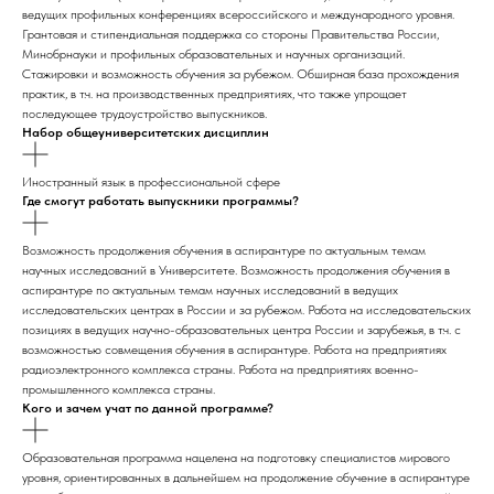
ведущих профильных конференциях всероссийского и международного уровня.
Грантовая и стипендиальная поддержка со стороны Правительства России,
Минобрнауки и профильных образовательных и научных организаций.
Стажировки и возможность обучения за рубежом. Обширная база прохождения
практик, в т.ч. на производственных предприятиях, что также упрощает
последующее трудоустройство выпускников.
Набор общеуниверситетских дисциплин
Иностранный язык в профессиональной сфере
Где смогут работать выпускники программы?
Возможность продолжения обучения в аспирантуре по актуальным темам
научных исследований в Университете. Возможность продолжения обучения в
аспирантуре по актуальным темам научных исследований в ведущих
исследовательских центрах в России и за рубежом. Работа на исследовательских
позициях в ведущих научно-образовательных центра России и зарубежья, в т.ч. с
возможностью совмещения обучения в аспирантуре. Работа на предприятиях
радиоэлектронного комплекса страны. Работа на предприятиях военно-
промышленного комплекса страны.
Кого и зачем учат по данной программе?
Образовательная программа нацелена на подготовку специалистов мирового
уровня, ориентированных в дальнейшем на продолжение обучение в аспирантуре