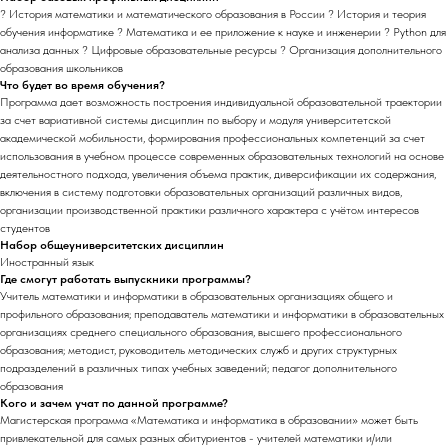
? История математики и математического образования в России ? История и теория
обучения информатике ? Математика и ее приложение к науке и инженерии ? Python для
анализа данных ? Цифровые образовательные ресурсы ? Организация дополнительного
образования школьников
Что будет во время обучения?
Программа дает возможность построения индивидуальной образовательной траектории
за счет вариативной системы дисциплин по выбору и модуля университетской
академической мобильности, формирования профессиональных компетенций за счет
использования в учебном процессе современных образовательных технологий на основе
деятельностного подхода, увеличения объема практик, диверсификации их содержания,
включения в систему подготовки образовательных организаций различных видов,
организации производственной практики различного характера с учётом интересов
студентов
Набор общеуниверситетских дисциплин
Иностранный язык
Где смогут работать выпускники программы?
Учитель математики и информатики в образовательных организациях общего и
профильного образования; преподаватель математики и информатики в образовательных
организациях среднего специального образования, высшего профессионального
образования; методист, руководитель методических служб и других структурных
подразделений в различных типах учебных заведений; педагог дополнительного
образования
Кого и зачем учат по данной программе?
Магистерская программа «Математика и информатика в образовании» может быть
привлекательной для самых разных абитуриентов - учителей математики и/или