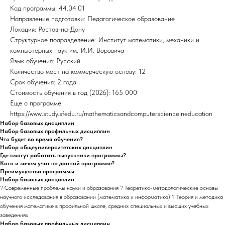
Код программы: 44.04.01
Направление подготовки: Педагогическое образование
Локация: Ростов-на-Дону
Структурное подразделение: Институт математики, механики и
компьютерных наук им. И.И. Воровича
Язык обучения: Русский
Количество мест на коммерческую основу: 12
Срок обучения: 2 года
Стоимость обучения в год (2026): 165 000
Еще о программе:
https://www.study.sfedu.ru/mathematicsandcomputerscienceineducation
Набор базовых дисциплин
Набор базовых профильных дисциплин
Что будет во время обучения?
Набор общеуниверситетских дисциплин
Где смогут работать выпускники программы?
Кого и зачем учат по данной программе?
Преимущества программы
Набор базовых дисциплин
? Современные проблемы науки и образования ? Теоретико-методологические основы
научного исследования в образовании (математика и информатика) ? Теория и методика
обучения математике в профильной школе, средних специальных и высших учебных
заведениях
Набор базовых профильных дисциплин