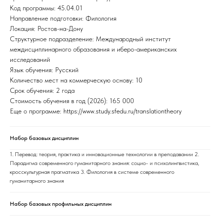
Код программы: 45.04.01
Направление подготовки: Филология
Локация: Ростов-на-Дону
Структурное подразделение: Международный институт
междисциплинарного образования и иберо-американских
исследований
Язык обучения: Русский
Количество мест на коммерческую основу: 10
Срок обучения: 2 года
Стоимость обучения в год (2026): 165 000
Еще о программе: https://www.study.sfedu.ru/translationtheory
Набор базовых дисциплин
1. Перевод: теория, практика и инновационные технологии в преподавании 2.
Парадигма современного гуманитарного знания: социо- и психолингвистика,
кросскультурная прагматика 3. Филология в системе современного
гуманитарного знания
Набор базовых профильных дисциплин