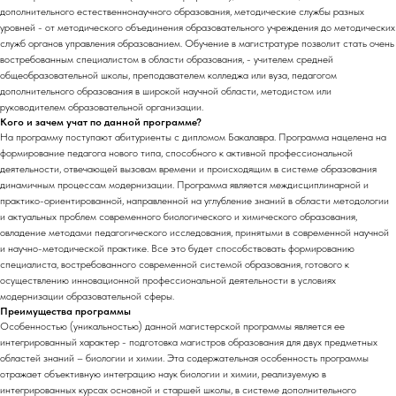
дополнительного естественнонаучного образования, методические службы разных
уровней - от методического объединения образовательного учреждения до методических
служб органов управления образованием. Обучение в магистратуре позволит стать очень
востребованным специалистом в области образования, - учителем средней
общеобразовательной школы, преподавателем колледжа или вуза, педагогом
дополнительного образования в широкой научной области, методистом или
руководителем образовательной организации.
Кого и зачем учат по данной программе?
На программу поступают абитуриенты с дипломом Бакалавра. Программа нацелена на
формирование педагога нового типа, способного к активной профессиональной
деятельности, отвечающей вызовам времени и происходящим в системе образования
динамичным процессам модернизации. Программа является междисциплинарной и
практико-ориентированной, направленной на углубление знаний в области методологии
и актуальных проблем современного биологического и химического образования,
овладение методами педагогического исследования, принятыми в современной научной
и научно-методической практике. Все это будет способствовать формированию
специалиста, востребованного современной системой образования, готового к
осуществлению инновационной профессиональной деятельности в условиях
модернизации образовательной сферы.
Преимущества программы
Особенностью (уникальностью) данной магистерской программы является ее
интегрированный характер - подготовка магистров образования для двух предметных
областей знаний – биологии и химии. Эта содержательная особенность программы
отражает объективную интеграцию наук биологии и химии, реализуемую в
интегрированных курсах основной и старшей школы, в системе дополнительного