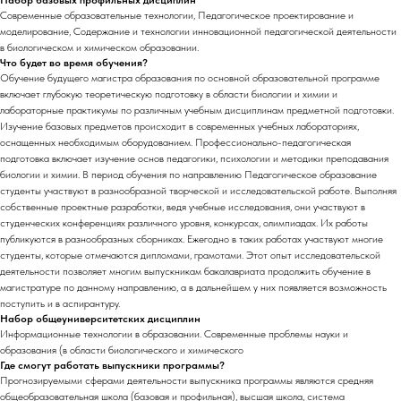
Набор базовых профильных дисциплин
Современные образовательные технологии, Педагогическое проектирование и
моделирование, Содержание и технологии инновационной педагогической деятельности
в биологическом и химическом образовании.
Что будет во время обучения?
Обучение будущего магистра образования по основной образовательной программе
включает глубокую теоретическую подготовку в области биологии и химии и
лабораторные практикумы по различным учебным дисциплинам предметной подготовки.
Изучение базовых предметов происходит в современных учебных лабораториях,
оснащенных необходимым оборудованием. Профессионально-педагогическая
подготовка включает изучение основ педагогики, психологии и методики преподавания
биологии и химии. В период обучения по направлению Педагогическое образование
студенты участвуют в разнообразной творческой и исследовательской работе. Выполняя
собственные проектные разработки, ведя учебные исследования, они участвуют в
студенческих конференциях различного уровня, конкурсах, олимпиадах. Их работы
публикуются в разнообразных сборниках. Ежегодно в таких работах участвуют многие
студенты, которые отмечаются дипломами, грамотами. Этот опыт исследовательской
деятельности позволяет многим выпускникам бакалавриата продолжить обучение в
магистратуре по данному направлению, а в дальнейшем у них появляется возможность
поступить и в аспирантуру.
Набор общеуниверситетских дисциплин
Информационные технологии в образовании. Современные проблемы науки и
образования (в области биологического и химического
Где смогут работать выпускники программы?
Прогнозируемыми сферами деятельности выпускника программы являются средняя
общеобразовательная школа (базовая и профильная), высшая школа, система