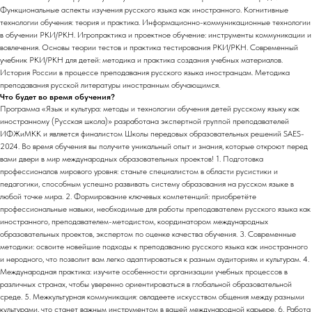
Функциональные аспекты изучения русского языка как иностранного. Когнитивные
технологии обучения: теория и практика. Информационно-коммуникационные технологии
в обучении РКИ/РКН. Игропрактика и проектное обучение: инструменты коммуникации и
вовлечения. Основы теории тестов и практика тестирования РКИ/РКН. Современный
учебник РКИ/РКН для детей: методика и практика создания учебных материалов.
История России в процессе преподавания русского языка иностранцам. Методика
преподавания русской литературы иностранным обучающимся.
Что будет во время обучения?
Программа «Язык и культура: методы и технологии обучения детей русскому языку как
иностранному (Русская школа)» разработана экспертной группой преподавателей
ИФЖиМКК и является финалистом Школы передовых образовательных решений SAES-
2024. Во время обучения вы получите уникальный опыт и знания, которые откроют перед
вами двери в мир международных образовательных проектов! 1. Подготовка
профессионалов мирового уровня: станьте специалистом в области русистики и
педагогики, способным успешно развивать систему образования на русском языке в
любой точке мира. 2. Формирование ключевых компетенций: приобретёте
профессиональные навыки, необходимые для работы преподавателем русского языка как
иностранного, преподавателем-методистом, координатором международных
образовательных проектов, экспертом по оценке качества обучения. 3. Современные
методики: освоите новейшие подходы к преподаванию русского языка как иностранного
и неродного, что позволит вам легко адаптироваться к разным аудиториям и культурам. 4.
Международная практика: изучите особенности организации учебных процессов в
различных странах, чтобы уверенно ориентироваться в глобальной образовательной
среде. 5. Межкультурная коммуникация: овладеете искусством общения между разными
культурами, что станет важным инструментом в вашей международной карьере. 6. Работа