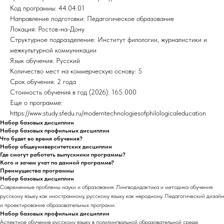
Код программы: 44.04.01
Направление подготовки: Педагогическое образование
Локация: Ростов-на-Дону
Структурное подразделение: Институт филологии, журналистики и
межкультурной коммуникации
Язык обучения: Русский
Количество мест на коммерческую основу: 5
Срок обучения: 2 года
Стоимость обучения в год (2026): 165 000
Еще о программе:
https://www.study.sfedu.ru/moderntechnologiesofphilologicaleducation
Набор базовых дисциплин
Набор базовых профильных дисциплин
Что будет во время обучения?
Набор общеуниверситетских дисциплин
Где смогут работать выпускники программы?
Кого и зачем учат по данной программе?
Преимущества программы
Набор базовых дисциплин
Современные проблемы науки и образования. Лингводидактика и методика обучения
русскому языку как иностранному, русскому языку как неродному. Педагогический дизайн
и проектирование образовательных программ.
Набор базовых профильных дисциплин
Аспектное обучение русскому языку в полилингвальной образовательной среде.