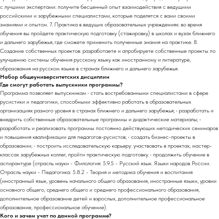
с лучшими экспертами: получите бесценный опыт взаимодействия с ведущими
российскими и зарубежными специалистами, которые поделятся с вами своими
знаниями и опытом. 7. Практика в ведущих образовательных учреждениях: во время
обучения вы пройдете практическую подготовку (стажировку) в школах и вузах ближнего
и дальнего зарубежья, где сможете применить полученные знания на практике. 8.
Создание собственных проектов: разработаете и апробируете собственные проекты по
улучшению системы обучения русскому языку как иностранному и литературе,
образования на русском языке в странах ближнего и дальнего зарубежья.
Набор общеуниверситетских дисциплин
Где смогут работать выпускники программы?
Программа позволяет выпускникам • стать востребованными специалистами в сфере
русистики и педагогики, способными эффективно работать в образовательных
организациях разного уровня в странах ближнего и дальнего зарубежья; • разработать и
внедрить собственные образовательные программы и дидактические материалы; •
разработать и реализовать программы постоянно действующих методических семинаров
и повышения квалификации для педагогов-русистов; • создать бизнес-проекты в
образовании; • построить исследовательскую карьеру: участвовать в проектах, мастер-
классах зарубежных коллег, пройти практическую подготовку. • продолжить обучение в
аспирантуре (отрасль науки - Филология: 5.9.5 - Русский язык. Языки народов России.
Отрасль науки - Педагогика: 5.8.2 - Теория и методика обучения и воспитания
(иностранный язык, уровень начального общего образования, иностранные языки, уровни
основного общего, среднего общего и среднего профессионального образования,
дополнительное образование детей и взрослых, дополнительное профессиональное
образование, профессиональное обучение).
Кого и зачем учат по данной программе?