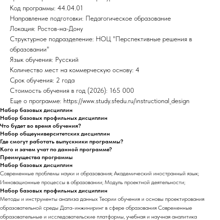
Код программы: 44.04.01
Направление подготовки: Педагогическое образование
Локация: Ростов-на-Дону
Структурное подразделение: НОЦ "Перспективные решения в
образовании"
Язык обучения: Русский
Количество мест на коммерческую основу: 4
Срок обучения: 2 года
Стоимость обучения в год (2026): 165 000
Еще о программе: https://www.study.sfedu.ru/instructional_design
Набор базовых дисциплин
Набор базовых профильных дисциплин
Что будет во время обучения?
Набор общеуниверситетских дисциплин
Где смогут работать выпускники программы?
Кого и зачем учат по данной программе?
Преимущества программы
Набор базовых дисциплин
Современные проблемы науки и образования; Академический иностранный язык;
Инновационные процессы в образовании; Модуль проектной деятельности;
Набор базовых профильных дисциплин
Методы и инструменты анализа данных Теории обучения и основы проектирования
образовательной среды Дата-инжиниринг в сфере образования Современные
образовательные и исследовательские платформы, учебная и научная аналитика