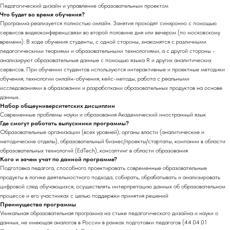
Педагогический дизайн и управление образовательным проектом
Что будет во время обучения?
Программа реализуется полностью онлайн. Занятия проходят синхронно с помощью
сервисов видеоконференцсвязи во второй половине дня или вечером (по московскому
времени). В ходе обучения студенты, с одной стороны, знакомятся с различными
педагогическими теориями и образовательными технологиями, а с другой стороны -
анализируют образовательные данные с помощью языка R и других аналитических
сервисов. При обучении студентов используются интерактивные и проектные методики
обучения, технологии онлайн-обучения, кейс-методы, работа с реальными
исследованиями в образовании и разработками образовательных продуктов на основе
данных.
Набор общеуниверситетских дисциплин
Современные проблемы науки и образования Академический иностранный язык
Где смогут работать выпускники программы?
Образовательные организации (всех уровней), органы власти (аналитические и
методические отделы), образовательный бизнес/проекты/стартапы, компании в области
образовательных технологий (EdTech), консалтинг в области образования
Кого и зачем учат по данной программе?
Подготовка педагога, способного проектировать современные образовательные
продукты в логике деятельностного подхода, собирать, обрабатывать и анализировать
цифровой след обучающихся, осуществлять интерпретацию данных об образовательном
процессе и его участниках с целью поддержки принятия решений
Преимущества программы
Уникальная образовательная программа на стыке педагогического дизайна и науки о
данных, не имеющая аналогов в России в рамках подготовки педагогов (44.04.01