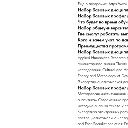
Еще о программе: https://www.
Набор базовых дисцип
Набор базовых профил
Что будет во время обу
Набор общеуниверсите
Где смогут работать в
Кого и зачем учат по д
Преимущества програм
Набор базовых дисцип
Applied Humanities Research 
гуманитарного знания Theory 
исследований Cultural and His
Theory and Metholodgy of Data 
Экспертно-аналитическая дея
Набор базовых профил
Методология институциональ
аналитика» Современные про
методика анализа текста Исс
экспертиза электронных ресур
постсоциалистические исследов
and Post-Socialist societies