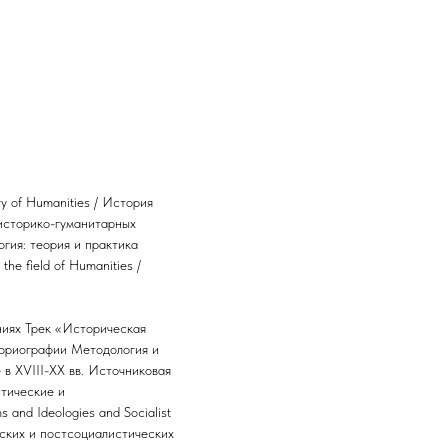
y of Humanities / История
 историко-гуманитарных
огия: теория и практика
the field of Humanities /
ниях Трек «Историческая
ориографии Методология и
в XVIII-XX вв. Источниковая
стические и
 and Ideologies and Socialist
ческих и постсоциалистических