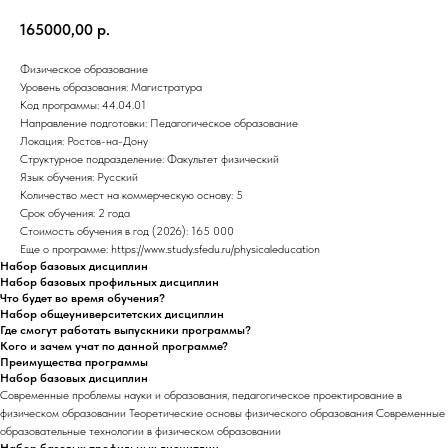
165000,00
р.
Физическое образование
Уровень образования: Магистратура
Код программы: 44.04.01
Направление подготовки: Педагогическое образование
Локация: Ростов-на-Дону
Структурное подразделение: Факультет физический
Язык обучения: Русский
Количество мест на коммерческую основу: 5
Срок обучения: 2 года
Стоимость обучения в год (2026): 165 000
Еще о программе: https://www.study.sfedu.ru/physicaleducation
Набор базовых дисциплин
Набор базовых профильных дисциплин
Что будет во время обучения?
Набор общеуниверситетских дисциплин
Где смогут работать выпускники программы?
Кого и зачем учат по данной программе?
Преимущества программы
Набор базовых дисциплин
Современные проблемы науки и образования, педагогическое проектирование в
физическом образовании Теоретические основы физического образования Современные
образовательные технологии в физическом образовании
Набор базовых профильных дисциплин