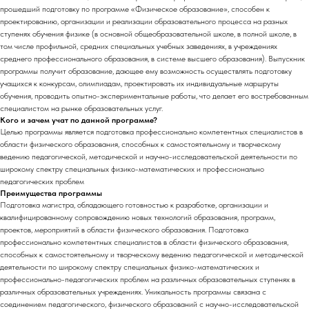
прошедший подготовку по программе «Физическое образование», способен к
проектированию, организации и реализации образовательного процесса на разных
ступенях обучения физике (в основной общеобразовательной школе, в полной школе, в
том числе профильной, средних специальных учебных заведениях, в учреждениях
среднего профессионального образования, в системе высшего образования). Выпускник
программы получит образование, дающее ему возможность осуществлять подготовку
учащихся к конкурсам, олимпиадам, проектировать их индивидуальные маршруты
обучения, проводить опытно-экспериментальные работы, что делает его востребованным
специалистом на рынке образовательных услуг.
Кого и зачем учат по данной программе?
Целью программы является подготовка профессионально компетентных специалистов в
области физического образования, способных к самостоятельному и творческому
ведению педагогической, методической и научно-исследовательской деятельности по
широкому спектру специальных физико-математических и профессионально
педагогических проблем
Преимущества программы
Подготовка магистра, обладающего готовностью к разработке, организации и
квалифицированному сопровождению новых технологий образования, программ,
проектов, мероприятий в области физического образования. Подготовка
профессионально компетентных специалистов в области физического образования,
способных к самостоятельному и творческому ведению педагогической и методической
деятельности по широкому спектру специальных физико-математических и
профессионально-педагогических проблем на различных образовательных ступенях в
различных образовательных учреждениях. Уникальность программы связана с
соединением педагогического, физического образований с научно-исследовательской