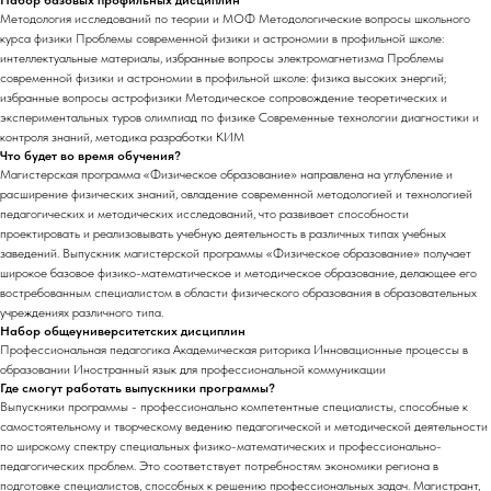
Методология исследований по теории и МОФ Методологические вопросы школьного
курса физики Проблемы современной физики и астрономии в профильной школе:
интеллектуальные материалы, избранные вопросы электромагнетизма Проблемы
современной физики и астрономии в профильной школе: физика высоких энергий;
избранные вопросы астрофизики Методическое сопровождение теоретических и
экспериментальных туров олимпиад по физике Современные технологии диагностики и
контроля знаний, методика разработки КИМ
Что будет во время обучения?
Магистерская программа «Физическое образование» направлена на углубление и
расширение физических знаний, овладение современной методологией и технологией
педагогических и методических исследований, что развивает способности
проектировать и реализовывать учебную деятельность в различных типах учебных
заведений. Выпускник магистерской программы «Физическое образование» получает
широкое базовое физико-математическое и методическое образование, делающее его
востребованным специалистом в области физического образования в образовательных
учреждениях различного типа.
Набор общеуниверситетских дисциплин
Профессиональная педагогика Академическая риторика Инновационные процессы в
образовании Иностранный язык для профессиональной коммуникации
Где смогут работать выпускники программы?
Выпускники программы - профессионально компетентные специалисты, способные к
самостоятельному и творческому ведению педагогической и методической деятельности
по широкому спектру специальных физико-математических и профессионально-
педагогических проблем. Это соответствует потребностям экономики региона в
подготовке специалистов, способных к решению профессиональных задач. Магистрант,