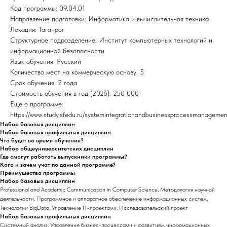
Код программы: 09.04.01
Направление подготовки: Информатика и вычислительная техника
Локация: Таганрог
Структурное подразделение: Институт компьютерных технологий и
информационной безопасности
Язык обучения: Русский
Количество мест на коммерческую основу: 5
Срок обучения: 2 года
Стоимость обучения в год (2026): 250 000
Еще о программе:
https://www.study.sfedu.ru/systemintegrationandbusinessprocessmanageme
Набор базовых дисциплин
Набор базовых профильных дисциплин
Что будет во время обучения?
Набор общеуниверситетских дисциплин
Где смогут работать выпускники программы?
Кого и зачем учат по данной программе?
Преимущества программы
Набор базовых дисциплин
Professional and Academic Communication in Computer Science, Методология научной
деятельности, Программное и аппаратное обеспечение информационных систем,
Технологии BigData, Управление IT-проектами, Исследовательский проект
Набор базовых профильных дисциплин
Системный анализ, Управление бизнес-процессами и развитием информационных