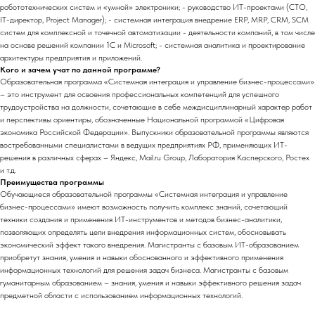
робототехнических систем и «умной» электроники; - руководство ИТ-проектами (CTO,
IT-директор, Project Manager); - системная интеграция внедрение ERP, MRP, CRM, SCM
систем для комплексной и точечной автоматизации - деятельности компаний, в том числе
на основе решений компании 1С и Microsoft; - системная аналитика и проектирование
архитектуры предприятия и приложений.
Кого и зачем учат по данной программе?
Образовательная программа «Системная интеграция и управление бизнес-процессами»
– это инструмент для освоения профессиональных компетенций для успешного
трудоустройства на должности, сочетающие в себе междисциплинарный характер работ
и перспективы ориентиры, обозначенные Национальной программой «Цифровая
экономика Российской Федерации». Выпускники образовательной программы являются
востребованными специалистами в ведущих предприятиях РФ, применяющих ИТ-
решения в различных сферах – Яндекс, Mail.ru Group, Лаборатория Касперского, Ростех
и т.д.
Преимущества программы
Обучающиеся образовательной программы «Системная интеграция и управление
бизнес-процессами» имеют возможность получить комплекс знаний, сочетающий
техники создания и применения ИТ-инструментов и методов бизнес-аналитики,
позволяющих определять цели внедрения информационных систем, обосновывать
экономический эффект такого внедрения. Магистранты с базовым ИТ-образованием
приобретут знания, умения и навыки обоснованного и эффективного применения
информационных технологий для решения задач бизнеса. Магистранты с базовым
гуманитарным образованием – знания, умения и навыки эффективного решения задач
предметной области с использованием информационных технологий.