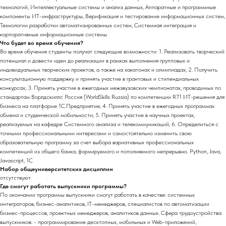
технологий, Интеллектуальные системы и анализ данных, Аппаратные и программные
компоненты ИТ-инфраструктуры, Верификация и тестирование информационных систем,
Технологии разработки автоматизированных систем, Системная интеграция и
корпоративные информационные системы
Что будет во время обучения?
Во время обучения студенты получат следующие возможности: 1. Реализовать творческий
потенциал и довести идеи до реализации в рамках выполнения групповых и
индивидуальных творческих проектов, а также на хакатонах и олимпиадах; 2. Получить
консультационную поддержку и принять участие в грантовых и стипендиальных
конкурсах; 3. Принять участие в ежегодных межзвузовских чемпионатах, проводимых по
стандартам Ворлдскиллс Россия (WorldSkills Russia) по компетенции R71 ИТ-решения для
бизнеса на платформе 1С.Предприятие; 4. Принять участие в ежегодных программах
обмена и студенческой мобильности; 5. Принять участие в научных проектах,
реализуемых на кафедре Системного анализа и телекоммуникаций; 6. Определиться с
точными профессиональными интересами и самостоятельно изменить свою
образовательную программу за счет выбора вариативных профессиональных
компетенций из общего банка, формируемого и пополняемого непрерывно. Python, Java,
Javascript, 1C
Набор общеуниверситетских дисциплин
отсутствуют
Где смогут работать выпускники программы?
По окончании программы выпускники смогут работать в качестве: системных
интеграторов, бизнес-аналитиков, IT-менеджеров, специалистов по автоматизации
бизнес-процессов, проектных менеджеров, аналитиков данных. Сфера трудоустройства
выпускников: - программирование десктопных, мобильных и Web-приложений,