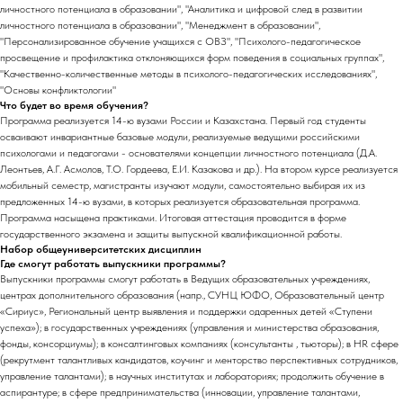
личностного потенциала в образовании", "Аналитика и цифровой след в развитии
личностного потенциала в образовании", "Менеджмент в образовании",
"Персонализированное обучение учащихся с ОВЗ", "Психолого-педагогическое
просвещение и профилактика отклоняющихся форм поведения в социальных группах",
"Качественно-количественные методы в психолого-педагогических исследованиях",
"Основы конфликтологии"
Что будет во время обучения?
Программа реализуется 14-ю вузами России и Казахстана. Первый год студенты
осваивают инвариантные базовые модули, реализуемые ведущими российскими
психологами и педагогами - основателями концепции личностного потенциала (Д.А.
Леонтьев, А.Г. Асмолов, Т.О. Гордеева, Е.И. Казакова и др.). На втором курсе реализуется
мобильный семестр, магистранты изучают модули, самостоятельно выбирая их из
предложенных 14-ю вузами, в которых реализуется образовательная программа.
Программа насыщена практиками. Итоговая аттестация проводится в форме
государственного экзамена и защиты выпускной квалификационной работы.
Набор общеуниверситетских дисциплин
Где смогут работать выпускники программы?
Выпускники программы смогут работать в Ведущих образовательных учреждениях,
центрах дополнительного образования (напр., СУНЦ ЮФО, Образовательный центр
«Сириус», Региональный центр выявления и поддержки одаренных детей «Ступени
успеха»); в государственных учреждениях (управления и министерства образования,
фонды, консорциумы); в консалтинговых компаниях (консультанты , тьюторы); в HR сфере
(рекрутмент талантливых кандидатов, коучинг и менторство перспективных сотрудников,
управление талантами); в научных институтах и лабораториях; продолжить обучение в
аспирантуре; в сфере предпринимательства (инновации, управление талантами,