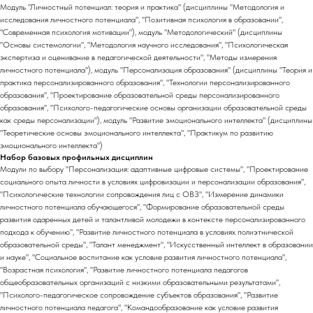
Модуль "Личностный потенциал: теория и практика" (дисциплины "Методология и
исследования личностного потенциала", "Позитивная психология в образовании",
"Современная психология мотивации"), модуль "Методологический" (дисциплины
"Основы системологии", "Методология научного исследования", "Психологическая
экспертиза и оценивание в педагогической деятельности", "Методы измерения
личностного потенциала"), модуль "Персонализация образования" (дисциплины "Теория и
практика персонализированного образования", "Технологии персонализированного
образования", "Проектирование образовательной среды персонализированного
образования", "Психолого-педагогические основы организации образовательной среды
как среды персонализации"), модуль "Развитие эмоционального интеллекта" (дисциплины
"Теоретические основы эмоционального интеллекта", "Практикум по развитию
эмоционального интеллекта")
Набор базовых профильных дисциплин
Модули по выбору "Персонализация: адаптивные цифровые системы", "Проектирование
социального опыта личности в условиях цифровизации и персонализации образования",
"Психологические технологии сопровождения лиц с ОВЗ", "Измерение динамики
личностного потенциала обучающегося", "Формирование образовательной среды
развития одаренных детей и талантливой молодежи в контексте персонализированного
подхода к обучению", "Развитие личностного потенциала в условиях полиэтнической
образовательной среды", "Талант менеджмент", "Искусственный интеллект в образовании
и науке", "Социальное воспитание как условие развития личностного потенциала",
"Возрастная психология", "Развитие личностного потенциала педагогов
общеобразовательных организаций с низкими образовательными результатами",
"Психолого-педагогическое сопровождение субъектов образования", "Развитие
личностного потенциала педагога", "Командообразование как условие развития