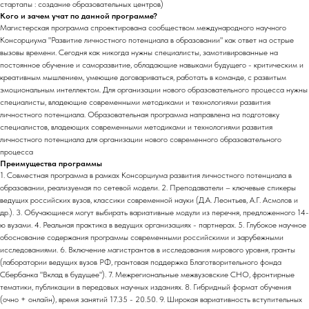
стартапы : создание образовательных центров)
Кого и зачем учат по данной программе?
Магистерская программа спроектирована сообществом международного научного
Консорциума "Развитие личностного потенциала в образовании" как ответ на острые
вызовы времени. Сегодня как никогда нужны специалисты, замотивированные на
постоянное обучение и саморазвитие, обладающие навыками будущего - критическим и
креативным мышлением, умеющие договариваться, работать в команде, с развитым
эмоциональным интеллектом. Для организации нового образовательного процесса нужны
специалисты, владеющие современными методиками и технологиями развития
личностного потенциала. Образовательная программа направлена на подготовку
специалистов, владеющих современными методиками и технологиями развития
личностного потенциала для организации нового современного образовательного
процесса
Преимущества программы
1. Совместная программа в рамках Консорциума развития личностного потенциала в
образовании, реализуемая по сетевой модели. 2. Преподаватели – ключевые спикеры
ведущих российских вузов, классики современной науки (Д.А. Леонтьев, А.Г. Асмолов и
др.). 3. Обучающиеся могут выбирать вариативные модули из перечня, предложенного 14-
ю вузами. 4. Реальная практика в ведущих организациях - партнерах. 5. Глубокое научное
обоснование содержания программы современными российскими и зарубежными
исследованиями. 6. Включение магистрантов в исследования мирового уровня, гранты
(лаборатории ведущих вузов РФ, грантовая поддержка Благотворительного фонда
Сбербанка "Вклад в будущее"). 7. Межрегиональные межвузовские СНО, фронтирные
тематики, публикации в передовых научных изданиях. 8. Гибридный формат обучения
(очно + онлайн), время занятий 17.35 - 20.50. 9. Широкая вариативность вступительных