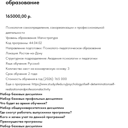
образование
165000,00
р.
Психология самоопределения, самореализации и профессиональной
деятельности
Уровень образования: Магистратура
Код программы: 44.04.02
Направление подготовки: Психолого-педагогическое образование
Локация: Ростов-на-Дону
Структурное подразделение: Академия психологии и педагогики
Язык обучения: Русский
Количество мест на коммерческую основу: 3
Срок обучения: 2 года
Стоимость обучения в год (2026): 165 000
Еще о программе: https://www.study.sfedu.ru/psychologyofself-determinationself-
realizationandprofessionalactivity
Набор базовых дисциплин
Набор базовых профильных дисциплин
Что будет во время обучения?
Набор общеуниверситетских дисциплин
Где смогут работать выпускники программы?
Кого и зачем учат по данной программе?
Преимущества программы
Набор базовых дисциплин