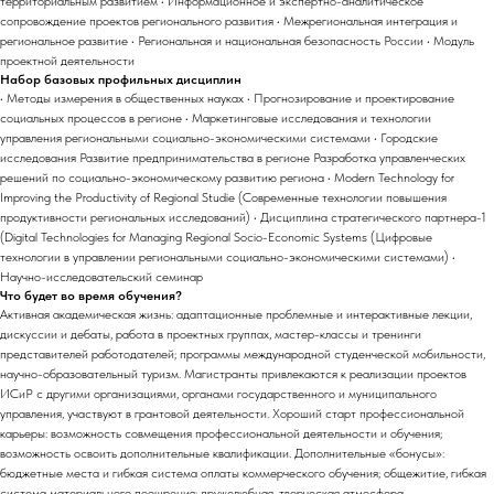
территориальным развитием • Информационное и экспертно-аналитическое
сопровождение проектов регионального развития • Межрегиональная интеграция и
региональное развитие • Региональная и национальная безопасность России • Модуль
проектной деятельности
Набор базовых профильных дисциплин
• Методы измерения в общественных науках • Прогнозирование и проектирование
социальных процессов в регионе • Маркетинговые исследования и технологии
управления региональными социально-экономическими системами • Городские
исследования Развитие предпринимательства в регионе Разработка управленческих
решений по социально-экономическому развитию региона • Modern Technology for
Improving the Productivity of Regional Studie (Современные технологии повышения
продуктивности региональных исследований) • Дисциплина стратегического партнера-1
(Digital Technologies for Managing Regional Socio-Economic Systems (Цифровые
технологии в управлении региональными социально-экономическими системами) •
Научно-исследовательский семинар
Что будет во время обучения?
Активная академическая жизнь: адаптационные проблемные и интерактивные лекции,
дискуссии и дебаты, работа в проектных группах, мастер-классы и тренинги
представителей работодателей; программы международной студенческой мобильности,
научно-образовательный туризм. Магистранты привлекаются к реализации проектов
ИСиР с другими организациями, органами государственного и муниципального
управления, участвуют в грантовой деятельности. Хороший старт профессиональной
карьеры: возможность совмещения профессиональной деятельности и обучения;
возможность освоить дополнительные квалификации. Дополнительные «бонусы»:
бюджетные места и гибкая система оплаты коммерческого обучения; общежитие, гибкая
система материального поощрения; дружелюбная, творческая атмосфера.