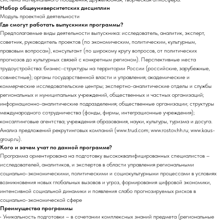
Набор общеуниверситетских дисциплин
Модуль проектной деятельности
Где смогут работать выпускники программы?
Предполагаемые виды деятельности выпускника: исследователь, аналитик, эксперт,
советник, руководитель проектов (по экономическим, политическим, культурным,
правовым вопросам), консультант (по широкому кругу вопросов, от политических
прогнозов до культурных связей с конкретным регионом). Перспективные места
трудоустройства: бизнес-структуры на территории России (российские, зарубежные,
совместные); органы государственной власти и управления; академические и
коммерческие исследовательские центры; экспертно-аналитические отделы и службы
региональных и муниципальных учреждений, общественных и частных организаций;
информационно-аналитические подразделения; общественные организации; структуры
международного сотрудничества (фонды, фирмы, интеграционные учреждения);
консалтинговые агентства; учреждения образования, науки, культуры, туризма и досуга.
Анализ предложений рекрутинговых компаний (www.trud.com; www.rostov.hh.ru; www.kaus-
group.ru).
Кого и зачем учат по данной программе?
Программа ориентирована на подготовку высококвалифицированных специалистов –
исследователей, аналитиков, и экспертов в области управления региональными
социально-экономическими, политическими и социокультурными процессами в условиях
возникновения новых глобальных вызовов и угроз, формирования цифровой экономики,
интенсивной социальной динамики и появления слабо прогнозируемых рисков в
социально-экономической сфере
Преимущества программы
• Уникальность подготовки – в сочетании комплексных знаний предмета (региональные