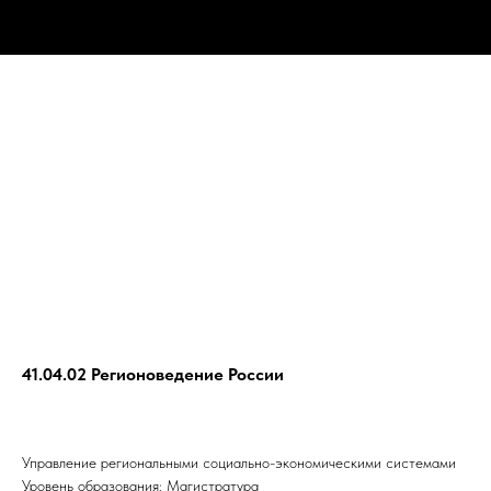
41.04.02 Регионоведение России
Управление региональными социально-экономическими системами
Уровень образования: Магистратура