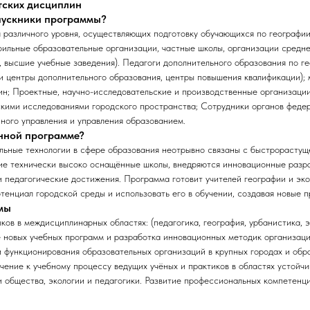
тских дисциплин
ыпускники программы?
различного уровня, осуществляющих подготовку обучающихся по географии
фильные образовательные организации, частные школы, организации средн
, высшие учебные заведения). Педагоги дополнительного образования по ге
и центры дополнительного образования, центры повышения квалификации); 
ин; Проектные, научно-исследовательские и производственные организаци
кими исследованиями городского пространства; Сотрудники органов федер
ного управления и управления образованием.
анной программе?
ьные технологии в сфере образования неотрывно связаны с быстрорастуще
ие технически высоко оснащённые школы, внедряются инновационные разра
 педагогические достижения. Программа готовит учителей географии и эко
тенциал городской среды и использовать его в обучении, создавая новые п
мы
ов в междисциплинарных областях: (педагогика, география, урбанистика, э
 новых учебных программ и разработка инновационных методик организаци
 функционирования образовательных организаций в крупных городах и обр
чение к учебному процессу ведущих учёных и практиков в областях устойчи
 общества, экологии и педагогики. Развитие профессиональных компетенци