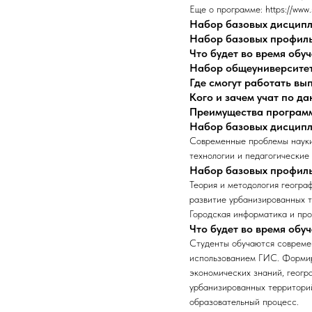
Еще о программе: https://www.
Набор базовых дисцип
Набор базовых профил
Что будет во время обу
Набор общеуниверсите
Где смогут работать в
Кого и зачем учат по д
Преимущества програм
Набор базовых дисцип
Современные проблемы науки
технологии и педагогические
Набор базовых профил
Теория и методология геогра
развитие урбанизированных 
Городская информатика и пр
Что будет во время обу
Студенты обучаются современ
использованием ГИС. Формир
экономических знаний, геогр
урбанизированных территорий
образовательный процесс.