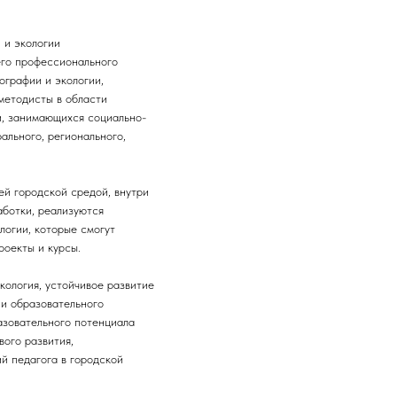
 и экологии
его профессионального
ографии и экологии,
методисты в области
и, занимающихся социально-
ального, регионального,
й городской средой, внутри
ботки, реализуются
логии, которые смогут
роекты и курсы.
кология, устойчивое развитие
и образовательного
азовательного потенциала
вого развития,
й педагога в городской