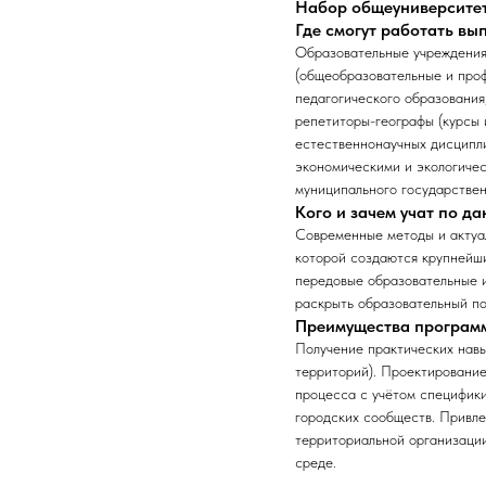
Набор общеуниверсите
Где смогут работать в
Образовательные учреждения 
(общеобразовательные и про
педагогического образования
репетиторы-географы (курсы 
естественнонаучных дисципл
экономическими и экологичес
муниципального государствен
Кого и зачем учат по д
Современные методы и актуал
которой создаются крупнейш
передовые образовательные и
раскрыть образовательный по
Преимущества програм
Получение практических навык
территорий). Проектирование
процесса с учётом специфики
городских сообществ. Привле
территориальной организации
среде.