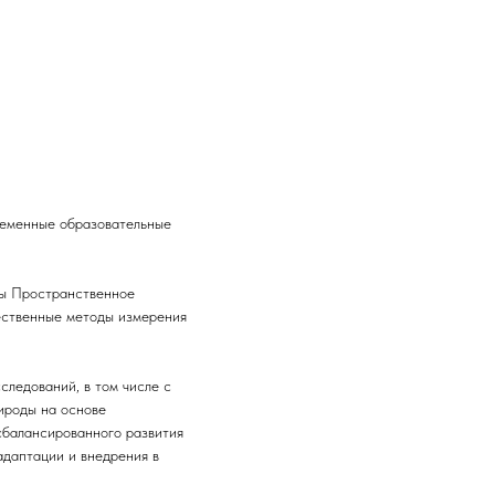
ременные образовательные
ды Пространственное
ественные методы измерения
ледований, в том числе с
ироды на основе
сбалансированного развития
адаптации и внедрения в