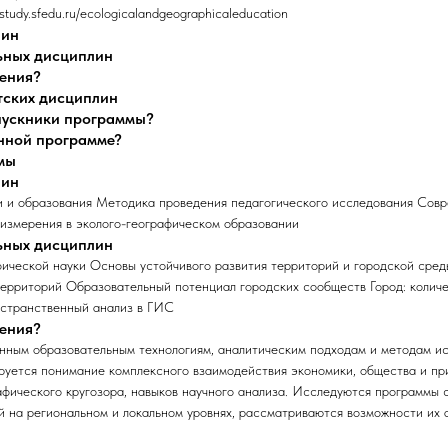
study.sfedu.ru/ecologicalandgeographicaleducation
лин
ьных дисциплин
чения?
тских дисциплин
ыпускники программы?
анной программе?
мы
лин
 и образования Методика проведения педагогического исследования Сов
 измерения в эколого-географическом образовании
ьных дисциплин
фической науки Основы устойчивого развития территорий и городской сре
территорий Образовательный потенциал городских сообществ Город: колич
остранственный анализ в ГИС
чения?
ным образовательным технологиям, аналитическим подходам и методам исс
уется понимание комплексного взаимодействия экономики, общества и пр
афического кругозора, навыков научного анализа. Исследуются программы 
 на региональном и локальном уровнях, рассматриваются возможности их 