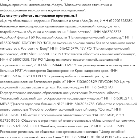
Модуль проектной деятельности. Модуль "Математическая статистика и
информационные технологии в научных исследованиях".
Где смогут работать выпускники программы?
«Центр абилитации и коррекции Поведения и речи «Aba Дона», ИНН 612901325280.
Автономная некоммерческая организация профессиональной помощи детям с
потребностями в обучении и социализации "Иное детство", ИНН 6163208373.
Аксайский филиал ГБУ Ростовской области "Психоневрологический диспансер", ИНН
6165028680. ГАУСОН РО "КСЦ по оказанию помощи лицам без определенного места
жительства г. Ростова-на-Дону", ИНН 6164216779. ГБУ РО "Психоневрологический
диспансер", ИНН 6165028680. ГБУ РО "Ростовская областная клиническая больница",
ИНН 6168001358. ГБУ РО "Центр психолого-педагогической, медицинской и
социальной помощи", ИНН 6163060448. ГБУЗ "Специализированная психиатрическая
больница №3" Министерства Здравоохранения Краснодарского края, ИНН
2340006934. ГБУСОН РО "Социально-реабилитационный центр для
несовершеннолетних Багаевского района", ИНН 6103600829. ГБУСОН РО Центр
социальной помощи семье и детям г. Ростова-на-Дону, ИНН 6164102193.
Государственное казенное образовательное учреждение Ростовской области
"Ростовский областной центр образования неслышащих учащихся", ИНН 6163052711.
МБУЗ "Детская городская больница №2", ИНН 6163034783. Общество с ограниченной
ответственностью "Лечебно-реабилитационный научный центр "Феникс", ИНН
6164002640. Общество с ограниченной ответственностью "РАСЦВЕТАЙ", ИНН
0573011066. Общество с ограниченной ответственностью «Медицинский консилиум»,
ИНН 6163210661. ООО "Лечебно-диагностический центр", ИНН 2625000689.
Ростовская региональная общественная организация инвалидов "Центр лечебной
педагогики и социальной терапии Свеча", ИНН 6168047578. ФГБОУ ВО «Ростовский