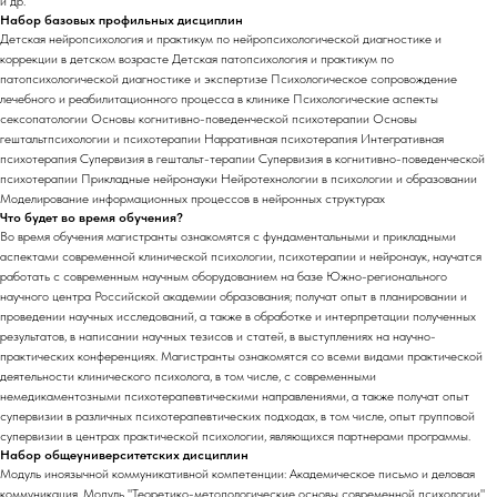
и др.
Набор базовых профильных дисциплин
Детская нейропсихология и практикум по нейропсихологической диагностике и
коррекции в детском возрасте Детская патопсихология и практикум по
патопсихологической диагностике и экспертизе Психологическое сопровождение
лечебного и реабилитационного процесса в клинике Психологические аспекты
сексопатологии Основы когнитивно-поведенческой психотерапии Основы
гештальтпсихологии и психотерапии Нарративная психотерапия Интегративная
психотерапия Супервизия в гештальт-терапии Супервизия в когнитивно-поведенческой
психотерапии Прикладные нейронауки Нейротехнологии в психологии и образовании
Моделирование информационных процессов в нейронных структурах
Что будет во время обучения?
Во время обучения магистранты ознакомятся с фундаментальными и прикладными
аспектами современной клинической психологии, психотерапии и нейронаук, научатся
работать с современным научным оборудованием на базе Южно-регионального
научного центра Российской академии образования; получат опыт в планировании и
проведении научных исследований, а также в обработке и интерпретации полученных
результатов, в написании научных тезисов и статей, в выступлениях на научно-
практических конференциях. Магистранты ознакомятся со всеми видами практической
деятельности клинического психолога, в том числе, с современными
немедикаментозными психотерапевтическими направлениями, а также получат опыт
супервизии в различных психотерапевтических подходах, в том числе, опыт групповой
супервизии в центрах практической психологии, являющихся партнерами программы.
Набор общеуниверситетских дисциплин
Модуль иноязычной коммуникативной компетенции: Академическое письмо и деловая
коммуникация. Модуль "Теоретико-методологические основы современной психологии".