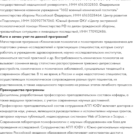
государственный медицинский университет», ИНН 6163032850. Федеральное
государственное казенное учреждение "1602 военный клинический госпиталь"
министерства обороны Российской Федерации, ИНН 6165028464. Центр развития
«Подсолнух», ИНН 500907747060. Южный филиал ФКУ «Центр экстренной
психологической помощи Министерства РФ по делам гражданской обороны,
чрезвычайным ситуациям и ликвидации последствий, ИНН 770952486.
Кого и зачем учат по данной программе?
Магистерская программа «Клиническая психология и психотерапия» предназначена для
подготовки ученых-исследователей и практикующих специалистов, которые смогут
работать в учреждениях здравоохранения, научно-исследовательских институтах,
заниматься частной практикой и др. Востребованность клинических психологов не
вызывает сомнения ввиду статистики распространения тревожно-депрессивных
расстройств, соматических и психических заболеваний, суицидальных тенденций в
современном обществе. В то же время, в России и мире недостаточно специалистов,
осуществляющих психологическое сопровождение разных групп пациентов, их
родственников, а также медицинского персонала на разных этапах лечебного процесса.
Преимущества программы
Дисциплины, разработанные профессорско-преподавательским составом кафедры, а
также ведущими практиками, с учетом современных научных достижений.
Профессорско-преподавательский состав сотрудников АПП ЮФУ включает докторов и
кандидатов наук, ученых, являющихся руководителями и исполнителями научных грантов,
авторами научных публикаций, индексируемых системами Web of Science и Scopus. -
Современная лаборатория психофизиологии с научным оборудованием как база для
проведения исследований. Сотрудничество АПП ЮФУ с Южно-региональным научным
центром Российской академии образования обеспечивает магистрантам доступ к