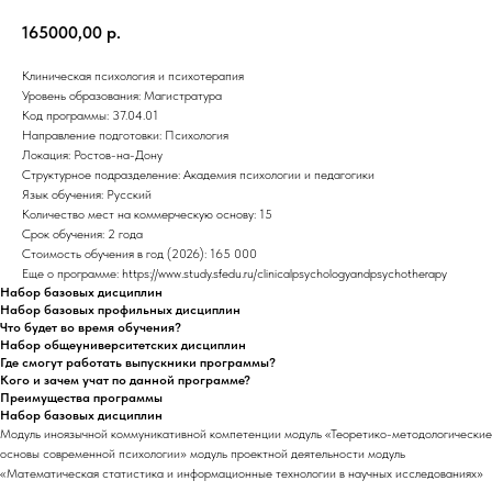
165000,00
р.
Клиническая психология и психотерапия
Уровень образования: Магистратура
Код программы: 37.04.01
Направление подготовки: Психология
Локация: Ростов-на-Дону
Структурное подразделение: Академия психологии и педагогики
Язык обучения: Русский
Количество мест на коммерческую основу: 15
Срок обучения: 2 года
Стоимость обучения в год (2026): 165 000
Еще о программе: https://www.study.sfedu.ru/clinicalpsychologyandpsychotherapy
Набор базовых дисциплин
Набор базовых профильных дисциплин
Что будет во время обучения?
Набор общеуниверситетских дисциплин
Где смогут работать выпускники программы?
Кого и зачем учат по данной программе?
Преимущества программы
Набор базовых дисциплин
Модуль иноязычной коммуникативной компетенции модуль «Теоретико-методологические
основы современной психологии» модуль проектной деятельности модуль
«Математическая статистика и информационные технологии в научных исследованиях»