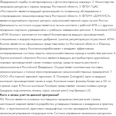
Федеральной службы по ветеринарному и фитосанитарному надзору». 2. Министерство
природных ресурсов и охраны природы Ростовской области; 3. ФГБУ ГЦАС
«Ростовский» является ведущей организацией по почвенному обследованию и
сопровождению сельхозпроизводства в Ростовской области. 4. ФГБНУ «ДЗНИИСХ»
является крупнейшим научным центром сельскохозяйственной науки на юге России.
Деятельность института осуществляется в тесном контакте с работой АПК и с другими
аграрными научными учреждениями и учебными заведениями региона. 5. Компания ООО
«АПМ-Компас» занимается поставкой биопрепаратов ведущих производителей,
специальных и водорастворимых удобрений, гуматов, регуляторов роста растений. АПМ-
Компас является их официальным представителем по Ростовской области и Южному
федеральному округу. Компания разрабатывает и внедряет эффективные
интегрированные системы защиты сельскохозяйственных культур в хозяйствах региона. 6.
Группа компаний «Агролига России» является ведущим дистрибьютором крупнейших
мировых производителей семян полевых культур, средств защиты растений и
агрохимикатов в Российской Федерации. Осуществляет комплексные поставки,
агроконсультации и полное агросопровождение сельскохозяйственных предприятий. 7.
ООО «Ростовский зерновой терминал». 8. Лимагрен (Limagrain) одна из ведущих
компаний-производителей семян в мире. Компания имеет филиалы более чем в 50-ти
странах мира. В России компания Лимагрен представляет семена полевых культур
(кукуруза, подсолнечник, ячмень, горох, озимый рапс) под брендом LG.
Кого и зачем учат по данной программе?
Юг России является основным поставщиком продовольствия для всей страны,
неотложной задачей является разработка, усовершенствование и внедрение в практику
био- и агротехнологий, адаптивно-ландшафтных систем земледелия, биологических
приемов регулирования плодородия почв. Система управления земельными ресурсами