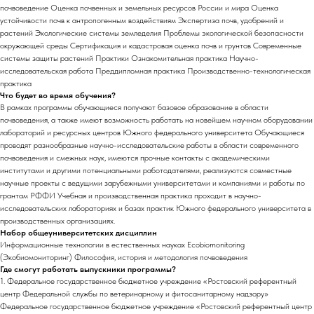
почвоведение Оценка почвенных и земельных ресурсов России и мира Оценка
устойчивости почв к антропогенным воздействиям Экспертиза почв, удобрений и
растений Экологические системы земледелия Проблемы экологической безопасности
окружающей среды Сертификация и кадастровая оценка почв и грунтов Современные
системы защиты растений Практики Ознакомительная практика Научно-
исследовательская работа Преддипломная практика Производственно-технологическая
практика
Что будет во время обучения?
В рамках программы обучающиеся получают базовое образование в области
почвоведения, а также имеют возможность работать на новейшем научном оборудовании
лабораторий и ресурсных центров Южного федерального университета Обучающиеся
проводят разнообразные научно-исследовательские работы в области современного
почвоведения и смежных наук, имеются прочные контакты с академическими
институтами и другими потенциальными работодателями, реализуются совместные
научные проекты с ведущими зарубежными университетами и компаниями и работы по
грантам РФФИ Учебная и производственная практика проходит в научно-
исследовательских лабораториях и базах практик Южного федерального университета в
производственных организациях.
Набор общеуниверситетских дисциплин
Информационные технологии в естественных науках Ecobiomonitoring
(Экобиомониторинг) Философия, история и методология почвоведения
Где смогут работать выпускники программы?
1. Федеральное государственное бюджетное учреждение «Ростовский референтный
центр Федеральной службы по ветеринарному и фитосанитарному надзору»
Федеральное государственное бюджетное учреждение «Ростовский референтный центр