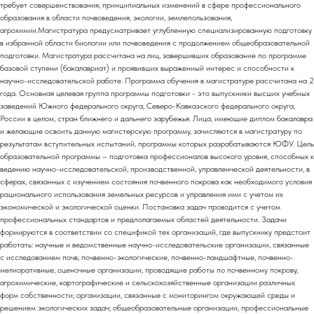
требует совершенствования, принципиальных изменений в сфере профессионального
образования в области почвоведения, экологии, землепользования,
агрохимии.Магистратура предусматривает углубленную специализированную подготовку
в избранной области биологии или почвоведения с продолжением общеобразовательной
подготовки. Магистратура рассчитана на лиц, завершивших образование по программе
базовой ступени (бакалавриат) и проявивших выраженный интерес и способности к
научно-исследовательской работе. Программа обучения в магистратуре рассчитана на 2
года. Основная целевая группа программы подготовки - это выпускники высших учебных
заведений Южного федерального округа, Северо-Кавказского федерального округа,
России в целом, стран ближнего и дальнего зарубежья. Лица, имеющие диплом бакалавра
и желающие освоить данную магистерскую программу, зачисляются в магистратуру по
результатам вступительных испытаний, программы которых разрабатываются ЮФУ. Цель
образовательной программы – подготовка профессионалов высокого уровня, способных к
ведению научно-исследовательской, производственной, управленческой деятельности, в
сферах, связанных с изучением состояния почвенного покрова как необходимого условия
рационального использования земельных ресурсов и управления ими с учетом их
экономической и экологической оценки. Постановка задач проводится с учетом
профессиональных стандартов и предполагаемых областей деятельности. Задачи
формируются в соответствии со спецификой тех организаций, где выпускнику предстоит
работать: научные и ведомственные научно-исследовательские организации, связанные
с исследованием почв; почвенно-экологические, почвенно-ландшафтные, почвенно-
мелиоративные, оценочные организации, проводящие работы по почвенному покрову,
агрохимические, картографические и сельскохозяйственные организации различных
форм собственности; организации, связанные с мониторингом окружающей среды и
решением экологических задач; общеобразовательные организации, профессиональные