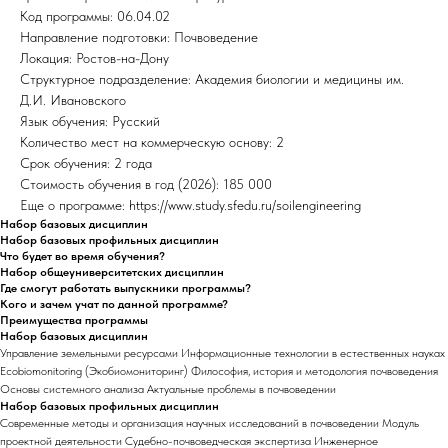
Код программы: 06.04.02
Направление подготовки: Почвоведение
Локация: Ростов-на-Дону
Структурное подразделение: Академия биологии и медицины им.
Д.И. Ивановского
Язык обучения: Русский
Количество мест на коммерческую основу: 2
Срок обучения: 2 года
Стоимость обучения в год (2026): 185 000
Еще о программе: https://www.study.sfedu.ru/soilengineering
Набор базовых дисциплин
Набор базовых профильных дисциплин
Что будет во время обучения?
Набор общеуниверситетских дисциплин
Где смогут работать выпускники программы?
Кого и зачем учат по данной программе?
Преимущества программы
Набор базовых дисциплин
Управление земельными ресурсами Информационные технологии в естественных науках
Ecobiomonitoring (Экобиомониторинг) Философия, история и методология почвоведения
Основы системного анализа Актуальные проблемы в почвоведении
Набор базовых профильных дисциплин
Современные методы и организация научных исследований в почвоведении Модуль
проектной деятельности Судебно-почвоведческая экспертиза Инженерное