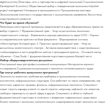
digital economy (Кластеры, сети и партнерство в цифровой экономике) Социоэкономика
Development Economics Общественный выбор и поведенческая экономика Industrial
project management Инновации в промышленности Промышленные кластеры
Экономическая политика и государственное и муниципальное управление Экосистемы
индустриального развития
Что будет во время обучения?
Реализация магистерской программы предполагается в двух образовательных треках на
выбор студента. 1. Фундаментальный трек: - Упор на дисциплины экономико-
теоретического спектра - Вовлечение в научную деятельность через СНО - Научно-
исследовательские практики на базе факультета - Формирование системы
«Магистратура-Аспирантура» 2. Практико-ориентированный трек: - Упор на
дисциплины аналитического спектра - Активное взаимодействие с индустриальными
стейкхолдерами в части разработки кейсов и прохождения практик - Основной метод
обучения – Case Study + фундаментальная подготовка в рамках базовой части
Набор общеуниверситетских дисциплин
Иностранный язык для профессиональной коммуникации Методология научного
исследования Социальная коммуникация и технологии интеллектуального труда
Где смогут работать выпускники программы?
Экономисты-аналитики наиболее востребованы в промышленных компаниях,
консалтинге, информационных структурах. Они работают по таким направлениям, как
логистика, маркетинг, продажи, финансы, информационные технологии. Специалист
может строить карьеру в какой-то одной отрасли, например, нефтяной, или напротив,
свободно переходить из одной сферы в другую. Специалист в области глубокой
фундаментальной подготовки в сочетании с владением современными средствами
бизнес-анализа и экономико-математического моделирования может занимать не только