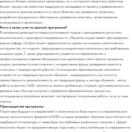
должность бизнес-аналитика в организации, но и системного аналитика, аналитика
бизнес-процессов, аналитика предприятия, менеджера по проекту, управленческого
консультанта, включая должности в таких областях, как управление проектами,
разработка программного обеспечения, управление качеством, проектирование
коммуникаций в организации.
Кого и зачем учат по данной программе?
В программе реализуется междисциплинарный подход к преподаванию дисциплин
экономической и прикладной направленности. Обучение осуществляют преподаватели
разных кафедр. Особый акцент предполагается сделать на изучении аналитических
инструментов, что позволит сформировать конкурентные компетенции, востребованные
на рынке труда. С целью формирования и развития исследовательских и
профессиональных навыков обучающихся при реализации магистерской программы
широко применяются классические и интерактивные формы проведения занятий в
сочетании с внеаудиторной работой. Используемые образовательные технологии
опираются на следующие принципы обучения - индивидуальность, доступность,
преемственность, результативность; на следующие формы и методы обучения - метод
работы в группах, САЅЕ-технологии, анализ проблемных ситуаций, групповые дискуссии,
деловые игры. Методы контроля и управления образовательным процессом,
используемые в программе, включают тестирование, контрольные работы, эссе, устные
опросы.
Преимущества программы
Подготовка будущих исследователей и аналитиков на базе научно-исследовательской
школы экономического факультета ЮФУ, которые продолжат обучение в российской или
зарубежной аспирантуре, а также будут востребованы в различных отраслях и сферах
экономики Акцент на фундаментальную подготовку и самостоятельные исследования на