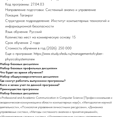
Код программы: 27.04.03
Направление подготовки: Системный анализ и управление
Локация: Таганрог
Структурное подразделение: Институт компьютерных технологий и
информационной безопасности
Язык обучения: Русский
Количество мест на коммерческую основу: 15
Срок обучения: 2 года
Стоимость обучения в год (2026): 250 000
Еще о программе: https://www.study.sfedu.ru/managementofcyber-
physicalsystemsnew
Набор базовых дисциплин
Набор базовых профильных дисциплин
Что будет во время обучения?
Набор общеуниверситетских дисциплин
Где смогут работать выпускники программы?
Кого и зачем учат по данной программе?
Преимущества программы
Набор базовых дисциплин
«Professional and Academic Communication in Computer Science (Профессиональная и
академическая коммуникация в области компьютерных наук)», «Методология научной
деятельности», «Психология управления личностными ресурсами», «Динамика
управляемых систем», «Методы системного анализа и принятия решений»,
«Моделирование сложных систем», «Интеллектуальные системы управления»