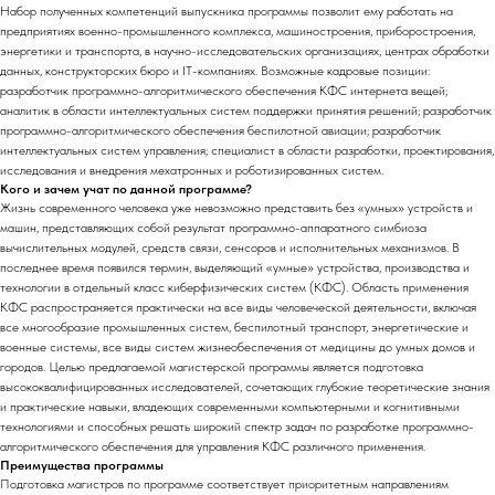
Набор полученных компетенций выпускника программы позволит ему работать на
предприятиях военно-промышленного комплекса, машиностроения, приборостроения,
энергетики и транспорта, в научно-исследовательских организациях, центрах обработки
данных, конструкторских бюро и IT-компаниях. Возможные кадровые позиции:
разработчик программно-алгоритмического обеспечения КФС интернета вещей;
аналитик в области интеллектуальных систем поддержки принятия решений; разработчик
программно-алгоритмического обеспечения беспилотной авиации; разработчик
интеллектуальных систем управления; специалист в области разработки, проектирования,
исследования и внедрения мехатронных и роботизированных систем.
Кого и зачем учат по данной программе?
Жизнь современного человека уже невозможно представить без «умных» устройств и
машин, представляющих собой результат программно-аппаратного симбиоза
вычислительных модулей, средств связи, сенсоров и исполнительных механизмов. В
последнее время появился термин, выделяющий «умные» устройства, производства и
технологии в отдельный класс киберфизических систем (КФС). Область применения
КФС распространяется практически на все виды человеческой деятельности, включая
все многообразие промышленных систем, беспилотный транспорт, энергетические и
военные системы, все виды систем жизнеобеспечения от медицины до умных домов и
городов. Целью предлагаемой магистерской программы является подготовка
высококвалифицированных исследователей, сочетающих глубокие теоретические знания
и практические навыки, владеющих современными компьютерными и когнитивными
технологиями и способных решать широкий спектр задач по разработке программно-
алгоритмического обеспечения для управления КФС различного применения.
Преимущества программы
Подготовка магистров по программе соответствует приоритетным направлениям