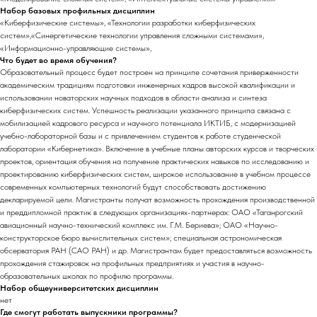
Набор базовых профильных дисциплин
«Киберфизические системы», «Технологии разработки киберфизических
систем»,«Синергетические технологии управления сложными системами»,
«Информационно-управляющие системы»,
Что будет во время обучения?
Образовательный процесс будет построен на принципе сочетания приверженности
академическим традициям подготовки инженерных кадров высокой квалификации и
использовании новаторских научных подходов в области анализа и синтеза
киберфизических систем. Успешность реализации указанного принципа связана с
мобилизацией кадрового ресурса и научного потенциала ИКТИБ, с модернизацией
учебно-лабораторной базы и с привлечением студентов к работе студенческой
лаборатории «Кибернетика». Включение в учебные планы авторских курсов и творческих
проектов, ориентация обучения на получение практических навыков по исследованию и
проектированию киберфизических систем, широкое использование в учебном процессе
современных компьютерных технологий будут способствовать достижению
декларируемой цели. Магистранты получат возможность прохождения производственной
и преддипломной практик в следующих организациях-партнерах: ОАО «Таганрогский
авиационный научно-технический комплекс им. Г.М. Бериева»; ОАО «Научно-
конструкторское бюро вычислительных систем»; специальная астрономическая
обсерватория РАН (САО РАН) и др. Магистрантам будет предоставляться возможность
прохождения стажировок на профильных предприятиях и участия в научно-
образовательных школах по профилю программы.
Набор общеуниверситетских дисциплин
нет
Где смогут работать выпускники программы?