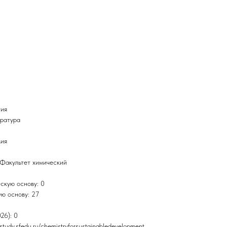
тия
тратура
мия
 Факультет химический
скую основу: 0
ю основу: 27
26): 0
study.sfedu.ru/chemistryforsustainabledevelopment