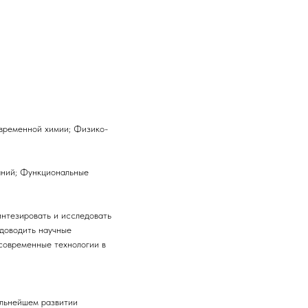
временной химии; Физико-
аний; Функциональные
интезировать и исследовать
доводить научные
 современные технологии в
альнейшем развитии