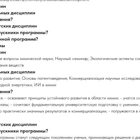
лин
ьных дисциплин
чения?
тских дисциплин
ыпускники программы?
анной программе?
мы
лин
е вопросы химической науки; Научный семинар; Экологические аспекты со
ания веществ
ьных дисциплин
го развития; Основы патентоведения; Коммерциализация научных исследов
одной энергетики; ИИ в химии
чения?
я: - осваивают принципы устойчивого развития в области химии; - учатся с
алы; - сочетают фундаментальную университетскую подготовку с умением 
о практически значимых результатов и коммерциализации; - погружаются в
тских дисциплин
ыпускники программы?
ограммы станут следующим поколением ученых, принимающих решения о д