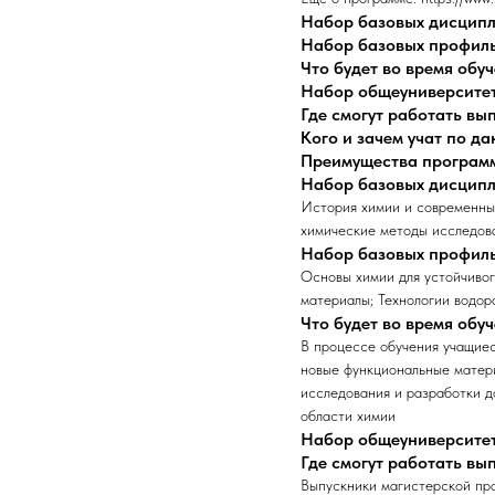
Набор базовых дисцип
Набор базовых профил
Что будет во время обу
Набор общеуниверсите
Где смогут работать в
Кого и зачем учат по д
Преимущества програм
Набор базовых дисцип
История химии и современны
химические методы исследов
Набор базовых профил
Основы химии для устойчиво
материалы; Технологии водор
Что будет во время обу
В процессе обучения учащиес
новые функциональные матери
исследования и разработки д
области химии
Набор общеуниверсите
Где смогут работать в
Выпускники магистерской пр