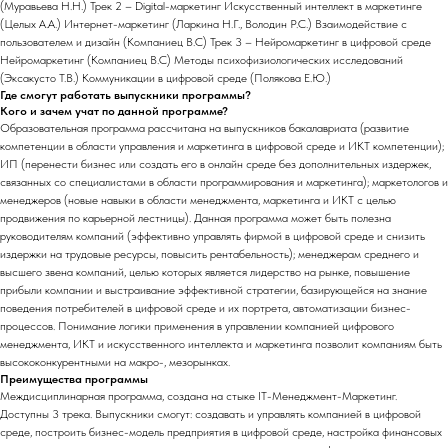
(Муравьева Н.Н.) Трек 2 – Digital-маркетинг Искусственный интеллект в маркетинге
(Целых А.А.) Интернет-маркетинг (Ларкина Н.Г., Володин Р.С.) Взаимодействие с
пользователем и дизайн (Компаниец В.С) Трек 3 – Нейромаркетинг в цифровой среде
Нейромаркетинг (Компаниец В.С) Методы психофизиологических исследований
(Эксакусто Т.В.) Коммуникации в цифровой среде (Полякова Е.Ю.)
Где смогут работать выпускники программы?
Кого и зачем учат по данной программе?
Образовательная программа рассчитана на выпускников бакалавриата (развитие
компетенции в области управления и маркетинга в цифровой среде и ИКТ компетенции);
ИП (перенести бизнес или создать его в онлайн среде без дополнительных издержек,
связанных со специалистами в области программирования и маркетинга); маркетологов и
менеджеров (новые навыки в области менеджмента, маркетинга и ИКТ с целью
продвижения по карьерной лестницы). Данная программа может быть полезна
руководителям компаний (эффективно управлять фирмой в цифровой среде и снизить
издержки на трудовые ресурсы, повысить рентабельность); менеджерам среднего и
высшего звена компаний, целью которых является лидерство на рынке, повышение
прибыли компании и выстраивание эффективной стратегии, базирующейся на знание
поведения потребителей в цифровой среде и их портрета, автоматизации бизнес-
процессов. Понимание логики применения в управлении компанией цифрового
менеджмента, ИКТ и искусственного интеллекта и маркетинга позволит компаниям быть
высококонкурентными на макро-, мезорынках.
Преимущества программы
Междисциплинарная программа, создана на стыке IT-Менеджмент-Маркетинг.
Доступны 3 трека. Выпускники смогут: создавать и управлять компанией в цифровой
среде, построить бизнес-модель предприятия в цифровой среде, настройка финансовых