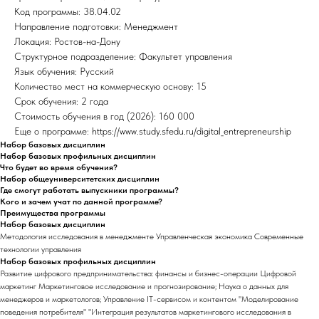
Код программы: 38.04.02
Направление подготовки: Менеджмент
Локация: Ростов-на-Дону
Структурное подразделение: Факультет управления
Язык обучения: Русский
Количество мест на коммерческую основу: 15
Срок обучения: 2 года
Стоимость обучения в год (2026): 160 000
Еще о программе: https://www.study.sfedu.ru/digital_entrepreneurship
Набор базовых дисциплин
Набор базовых профильных дисциплин
Что будет во время обучения?
Набор общеуниверситетских дисциплин
Где смогут работать выпускники программы?
Кого и зачем учат по данной программе?
Преимущества программы
Набор базовых дисциплин
Методология исследования в менеджменте Управленческая экономика Современные
технологии управления
Набор базовых профильных дисциплин
Развитие цифрового предпринимательства: финансы и бизнес-операции Цифровой
маркетинг Маркетинговое исследование и прогнозирование; Наука о данных для
менеджеров и маркетологов; Управление IT-сервисом и контентом "Моделирование
поведения потребителя" "Интеграция результатов маркетингового исследования в