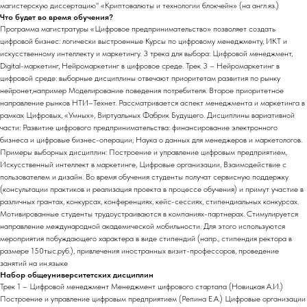
магистерскую диссертацию" «Криптовалюты и технологии блокчейн» (на англ.яз.)
Что будет во время обучения?
Программа магистратуры «Цифровое предпринимательство» позволяет создать
цифровой бизнес: логически выстроенные Курсы по цифровому менеджменту, ИКТ и
искусственному интеллекту и маркетингу. 3 трека для выбора: Цифровой менеджмент,
Digital-маркетинг, Нейромаркетинг в цифровое среде. Трек 3 – Нейромаркетинг в
цифровой среде: выборные дисциплины отвечают приоритетам развития по рынку
нейронет,например Моделирование поведения потребителя. Второе приоритетное
направление рынков НТИ–Технет. Рассматривается аспект менеджмента и маркетинга в
рамках Цифровых, «Умных», Виртуальных Фабрик Будущего. Дисциплины вариативной
части: Развитие цифрового предпринимательства: финансирование электронного
бизнеса и цифровые бизнес-операции; Наука о данных для менеджеров и маркетологов.
Примеры выборных дисциплин: Построение и управление цифровым предприятием,
Искусственный интеллект в маркетинге, Цифровые организации, Взаимодействие с
пользователем и дизайн. Во время обучения студенты получат сервисную поддержку
(консультации практиков и реализация проекта в процессе обучения) и примут участие в
различных грантах, конкурсах, конференциях, кейс-сессиях, стипендиальных конкурсах.
Мотивированные студенты трудоустраиваются в компаниях-партнерах. Стимулируется
направление международной академической мобильности. Для этого используются
мероприятия побуждающего характера в виде стипендий (напр., стипендия ректора в
размере 150тыс.руб.), привлечения иностранных визит-профессоров, проведение
занятий на ин.языке
Набор общеуниверситетских дисциплин
Трек 1 – Цифровой менеджмент Менеджмент цифрового стартапа (Новицкая А.И.)
Построение и управление цифровым предприятием (Репина Е.А.) Цифровые организации