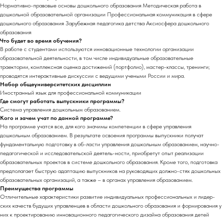
Нормативно-правовые основы дошкольного образования Методическая работа в
дошкольной образовательной организации Профессиональная коммуникация в сфере
дошкольного образования Зарубежная педагогика детства Аксиосфера дошкольного
образования
Что будет во время обучения?
В работе с студентами используются инновационные технологии организации
образовательной деятельности, в том числе индивидуальные образовательные
траектории, комплексная оценка достижений (портфолио), мастер-классы, тренинги;
проводятся интерактивные дискуссии с ведущими учеными России и мира.
Набор общеуниверситетских дисциплин
Иностранный язык для профессиональной коммуникации
Где смогут работать выпускники программы?
Система управления дошкольным образованием.
Кого и зачем учат по данной программе?
На программе учатся все, для кого значимы компетенции в сфере управления
дошкольным образованием. В результате освоения программы выпускники получат
фундаментальную подготовку в об-ласти управления дошкольным образованием, научно-
педагогической и исследовательской деятель-ности, приобретут опыт реализации
образовательных проектов в системе дошкольного образования. Кроме того, подготовка
предполагает быструю адаптацию выпускников на руководящих должно-стях дошкольных
образовательных организаций, а также – в органах управления образованием.
Преимущества программы
Отличительные характеристики развитие индивидуальных профессиональных и лидер-
ских качеств будущих управленцев в области дошкольного образования и формирования у
них к проектированию инновационного педагогического дизайна образования детей