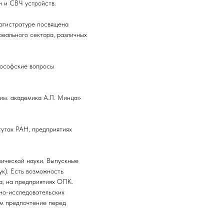
н и СВЧ устройств.
магистратуре посвящена
реального сектора, различных
лософские вопросы
м. академика А.Л. Минца»
тутах РАН, предприятиях
ической науки. Выпускные
ук). Есть возможность
а, на предприятиях ОПК.
чно-исследовательских
им предпочтение перед