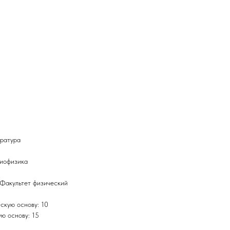
тратура
диофизика
 Факультет физический
скую основу: 10
ю основу: 15