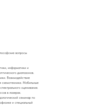
илософские вопросы
тики, информатики и
оптического диапазонов.
мики. Взаимодействие
ая схемотехника. Мобильные
спектрального оценивания.
сов в лазерах.
дологический семинар по
иофизике и специальный