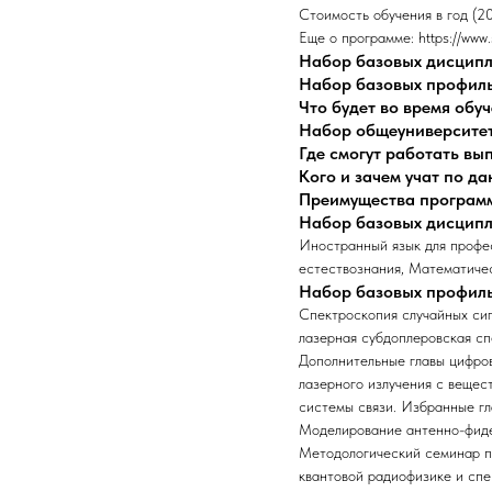
Стоимость обучения в год (2
Еще о программе: https://www.
Набор базовых дисцип
Набор базовых профил
Что будет во время обу
Набор общеуниверсите
Где смогут работать в
Кого и зачем учат по д
Преимущества програм
Набор базовых дисцип
Иностранный язык для профе
естествознания, Математиче
Набор базовых профил
Спектроскопия случайных си
лазерная субдоплеровская сп
Дополнительные главы цифро
лазерного излучения с вещес
системы связи. Избранные гл
Моделирование антенно-фиде
Методологический семинар п
квантовой радиофизике и сп