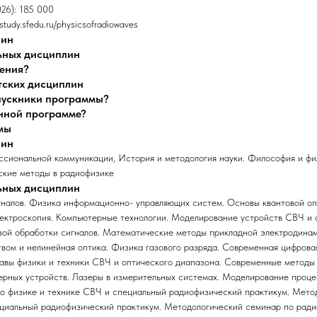
026): 185 000
study.sfedu.ru/physicsofradiowaves
лин
ьных дисциплин
чения?
тских дисциплин
ыпускники программы?
анной программе?
мы
лин
ссиональной коммуникации, История и методология науки. Философия и ф
ские методы в радиофизике
ьных дисциплин
гналов. Физика информационно- управляющих систем. Основы квантовой оп
ектроскопия. Компьютерные технологии. Моделирование устройств СВЧ и 
вой обработки сигналов. Математические методы прикладной электродина
твом и нелинейная оптика. Физика газового разряда. Современная цифров
авы физики и техники СВЧ и оптического диапазона. Современные методы 
рных устройств. Лазеры в измерительных системах. Моделирование процес
о физике и технике СВЧ и специальный радиофизический практикум. Мето
ециальный радиофизический практикум. Методологический семинар по рад