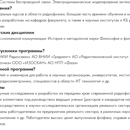
 Системы беспроводной связи. Электродинамическое моделирование антен
чения?
льных курсов в области радиофизики, большая часть времени обучения в 
 разработкам на кафедрах факультета, а также в научных институтах и КБ 
ях.
тских дисциплин
ссиональной коммуникации История и методология науки Философия и фи
ыпускники программы?
НИИ Радиосвязи» АО ВНИИ «Градиент» АО «Радиотехнический институт и
матика» ООО «ИЗОСКАН» АО НПП «Фаза»
анной программе?
ей и инженеров для работы в научных организациях, университетах, инсти
 радиоэлектроники, специалистов в области ИТ технологий и др.
мы
учные исследования и разработки на переднем крае современной радиофиз
х коллективах под руководством ведущих ученых (докторов и кандидатов на
осредственно в научно-исследовательских организациях реального сектор
аны работодателями на предприятиях реального сектора, в различных нау
компаниях и др. Работодатели высоко ценят выпускников физфака, отдавая 
зов.