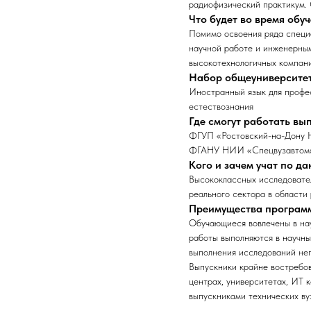
радиофизический практикум.
Что будет во время обу
Помимо освоения ряда специа
научной работе и инженерным
высокотехнологичных компани
Набор общеуниверсите
Иностранный язык для профе
естествознания
Где смогут работать в
ФГУП «Ростовский-на-Дону 
ФГАНУ НИИ «Спецвузавто
Кого и зачем учат по д
Высококлассных исследовател
реального сектора в области
Преимущества програм
Обучающиеся вовлечены в на
работы выполняются в научны
выполнения исследований неп
Выпускники крайне востребов
центрах, университетах, ИТ 
выпускниками технических ву