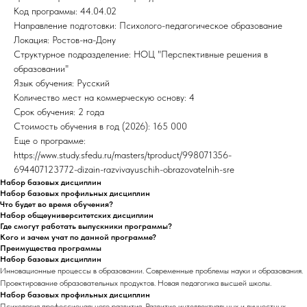
Код программы: 44.04.02
Направление подготовки: Психолого-педагогическое образование
Локация: Ростов-на-Дону
Структурное подразделение: НОЦ "Перспективные решения в
образовании"
Язык обучения: Русский
Количество мест на коммерческую основу: 4
Срок обучения: 2 года
Стоимость обучения в год (2026): 165 000
Еще о программе:
https://www.study.sfedu.ru/masters/tproduct/998071356-
694407123772-dizain-razvivayuschih-obrazovatelnih-sre
Набор базовых дисциплин
Набор базовых профильных дисциплин
Что будет во время обучения?
Набор общеуниверситетских дисциплин
Где смогут работать выпускники программы?
Кого и зачем учат по данной программе?
Преимущества программы
Набор базовых дисциплин
Инновационные процессы в образовании. Современные проблемы науки и образования.
Проектирование образовательных продуктов. Новая педагогика высшей школы.
Набор базовых профильных дисциплин
Психология профессионального развития. Развитие интеллектуальных и личностных