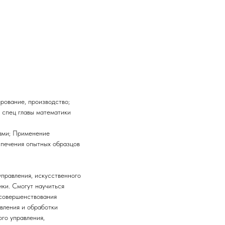
рование, производство;
 спец главы математики
ами; Применение
спечения опытных образцов
управления, искусственного
ики. Смогут научиться
 совершенствования
вления и обработки
го управления,