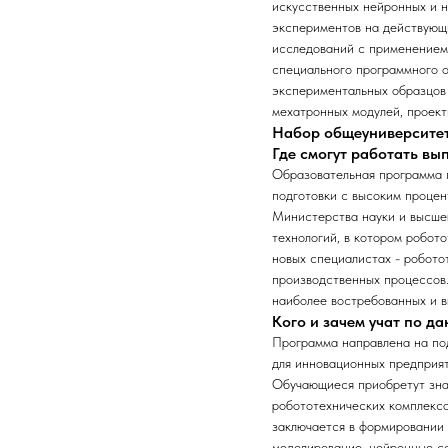
искусственных нейронных и 
экспериментов на действующи
исследований с применением
специального программного о
экспериментальных образцов 
мехатронных модулей, проект
Набор общеуниверсите
Где смогут работать в
Образовательная программа 
подготовки с высоким процен
Министерства науки и высшег
технологий, в котором робот
новых специалистах - робото
производственных процессов
наиболее востребованных и 
Кого и зачем учат по д
Программа направлена на под
для инновационных предприят
Обучающиеся приобретут зна
робототехнических комплексо
заключается в формировании 
моделирование, нейронные се