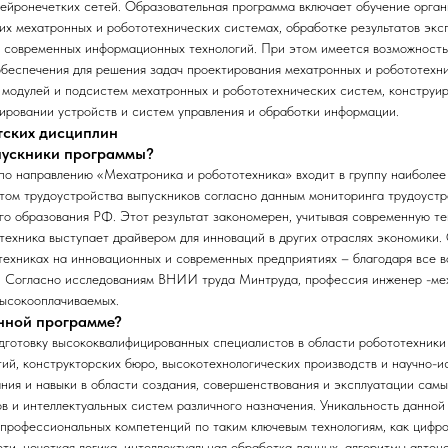
нейронечетких сетей. Образовательная программа включает обучение орга
х мехатронных и робототехнических системах, обработке результатов эк
 современных информационных технологий. При этом имеется возможность 
беспечения для решения задач проектирования мехатронных и робототехни
модулей и подсистем мехатронных и робототехнических систем, конструи
ировании устройств и систем управления и обработки информации.
тских дисциплин
ыпускники программы?
по направлению «Мехатроника и робототехника» входит в группу наиболее
том трудоустройства выпускников согласно данным мониторинга трудоустр
о образования РФ. Этот результат закономерен, учитывая современную т
отехника выступает драйвером для инноваций в других отраслях экономики.
техниках на инновационных и современных предприятиях – благодаря все 
. Согласно исследованиям ВНИИ труда Минтруда, профессия инженер -мех
высокооплачиваемых.
анной программе?
готовку высококвалифицированных специалистов в области робототехники
ий, конструкторских бюро, высокотехнологических производств и научно-и
ния и навыки в области создания, совершенствования и эксплуатации сам
в и интеллектуальных систем различного назначения. Уникальность данно
профессиональных компетенций по таким ключевым технологиям, как цифр
ти, нечеткая логика, интеллектуальная обработка данных, алгоритмы автон