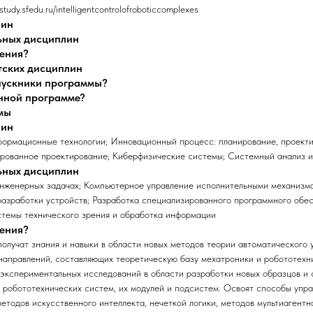
tudy.sfedu.ru/intelligentcontrolofroboticcomplexes
лин
ьных дисциплин
чения?
тских дисциплин
ыпускники программы?
анной программе?
мы
лин
формационные технологии; Инновационный процесс: планирование, проекти
рованное проектирование; Киберфизические системы; Системный анализ и
ьных дисциплин
инженерных задачах; Компьютерное управление исполнительными механизм
разработки устройств; Разработка специализированного программного обе
стемы технического зрения и обработка информации
чения?
получат знания и навыки в области новых методов теории автоматического 
 направлений, составляющих теоретическую базу мехатроники и робототехн
 экспериментальных исследований в области разработки новых образцов и
робототехнических систем, их модулей и подсистем. Освоят способы упра
тодов искусственного интеллекта, нечеткой логики, методов мультиагентно