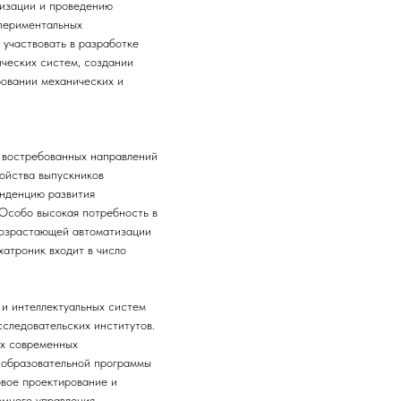
низации и проведению
спериментальных
участвовать в разработке
ческих систем, создании
ровании механических и
 востребованных направлений
ойства выпускников
енденцию развития
 Особо высокая потребность в
возрастающей автоматизации
атроник входит в число
 и интеллектуальных систем
сследовательских институтов.
ых современных
й образовательной программы
овое проектирование и
омного управления