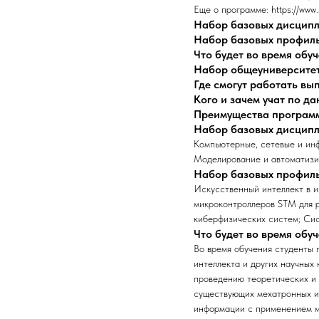
Еще о программе: https://www.s
Набор базовых дисцип
Набор базовых профил
Что будет во время обу
Набор общеуниверсите
Где смогут работать в
Кого и зачем учат по д
Преимущества програм
Набор базовых дисцип
Компьютерные, сетевые и ин
Моделирование и автоматизи
Набор базовых профил
Искусственный интеллект в 
микроконтроллеров STM для 
киберфизических систем; Си
Что будет во время обу
Во время обучения студенты 
интеллекта и других научных
проведению теоретических и
существующих мехатронных и 
информации с применением ме