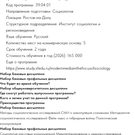
Код программы: 39.04.01
Направление подготовки: Социология
Локация: Ростов-на-Дону
Структурное подразделение: Институт социологии и
регионоведения
Язык обучения: Русский
Количество мест на коммерческую основу: 5
Срок обучения: 2 года
Стоимость обучения в год (2026): 165 000
Еще о программе:
https://www.study.sfedu.ru/modernmediainthefocusofsociology
Набор базовых дисциплин
Набор базовых профильных дисциплин
Что будет во время обучения?
Набор общеуниверситетских дисциплин
Где смогут работать выпускники программы?
Кого и зачем учат по данной программе?
Преимущества программы
Набор базовых дисциплин
Методы социологических исследований СМИ и манипуляция сознанием Методология
социологических исследований Фейк-ньюс и гибридные войны Политическая
коммуникация
Набор базовых профильных дисциплин
Социология массовых коммуникаций Медиапланирование и медиаисследования