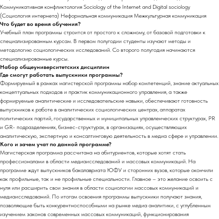
Коммуникативная конфликтология Sociology of the Internet and Digital sociology
(Социология интернета) Неформальная коммуникация Межкультурная коммуникация
Что будет во время обучения?
Учебный план программы строится от простого к сложному, от базовой подготовки к
специализированным курсам. В первом полугодии студенты изучают методы и
методологию социологических исследований. Со второго полугодия начинаются
специализированные курсы.
Набор общеуниверситетских дисциплин
Где смогут работать выпускники программы?
Формируемый в рамках магистерской программы набор компетенций, знание актуальных
концептуальных подходов и практик коммуникационного управления, а также
формируемые аналитические и исследовательские навыки, обеспечивают готовность
выпускников к работе в аналитических социологических центрах, аппаратах
политических партий, государственных и муниципальных управленческих структурах, PR
и GR- подразделениях, бизнес-структурах, в организациях, осуществляющих
аналитическую, экспертную и консалтинговую деятельность в медиа сфере и управлении.
Кого и зачем учат по данной программе?
Магистерская программа рассчитана на абитуриентов, которые хотят стать
профессионалами в области медиаисследований и массовых коммуникаций. На
программе ждут выпускников бакалавриата ЮФУ и сторонних вузов, которые окончили
как профильные, так и не профильные специальности. Главное – это желание освоить с
нуля или расширить свои знания в области социологии массовых коммуникаций и
медиаисследований. По итогам освоения программы выпускники получают знания,
позволяющие быть конкурентноспособными на рынке медиа аналитики, с углубленным
изучением законов современных массовых коммуникаций, функционирования